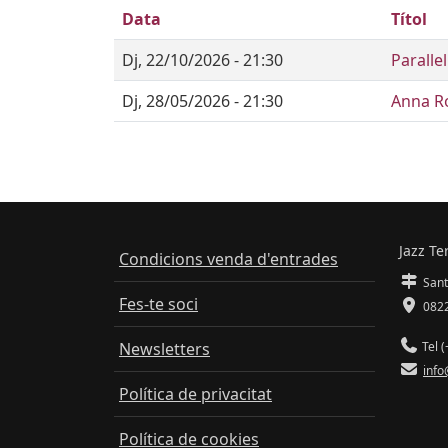
Data
Títol
Dj, 22/10/2026 - 21:30
Paralle
Dj, 28/05/2026 - 21:30
Anna Ro
Jazz Te
Condicions venda d'entrades
Sant
Fes-te soci
0822
Newsletters
Tel (
info
Política de privacitat
Política de cookies