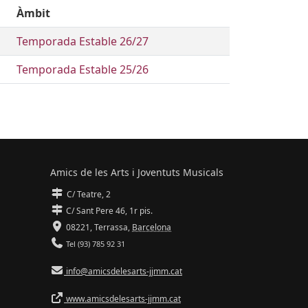
Àmbit
Temporada Estable 26/27
Temporada Estable 25/26
Amics de les Arts i Joventuts Musicals
C/ Teatre, 2
C/ Sant Pere 46, 1r pis.
08221,
Terrassa
,
Barcelona
Tel (93) 785 92 31
info@amicsdelesarts-jjmm.cat
www.amicsdelesarts-jjmm.cat