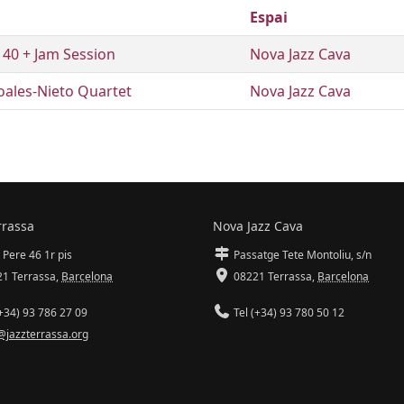
Espai
l 40 + Jam Session
Nova Jazz Cava
ales-Nieto Quartet
Nova Jazz Cava
rrassa
Nova Jazz Cava
 Pere 46 1r pis
Passatge Tete Montoliu, s/n
1 Terrassa
,
Barcelona
08221 Terrassa
,
Barcelona
+34) 93 786 27 09
Tel (+34) 93 780 50 12
@jazzterrassa.org