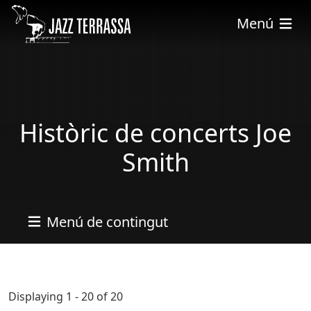
Vés al contingut
Menú
Històric de concerts Joe
Smith
Menú de contingut
Displaying 1 - 20 of 20