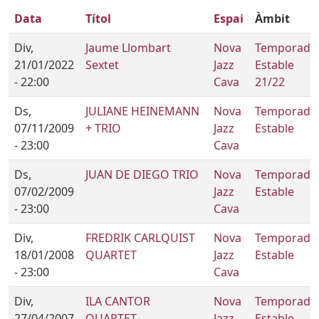
Data
Títol
Espai
Àmbit
Div,
Jaume Llombart
Nova
Temporada
21/01/2022
Sextet
Jazz
Estable
- 22:00
Cava
21/22
Ds,
JULIANE HEINEMANN
Nova
Temporada
07/11/2009
+ TRIO
Jazz
Estable
- 23:00
Cava
Ds,
JUAN DE DIEGO TRIO
Nova
Temporada
07/02/2009
Jazz
Estable
- 23:00
Cava
Div,
FREDRIK CARLQUIST
Nova
Temporada
18/01/2008
QUARTET
Jazz
Estable
- 23:00
Cava
Div,
ILA CANTOR
Nova
Temporada
27/04/2007
QUARTET
Jazz
Estable