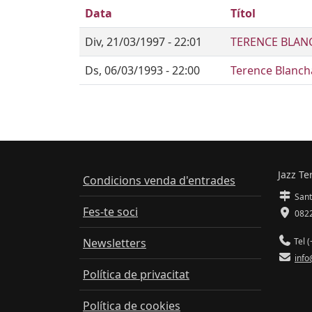
Data
Títol
Div, 21/03/1997 - 22:01
TERENCE BLAN
Ds, 06/03/1993 - 22:00
Terence Blancha
Jazz Te
Condicions venda d'entrades
Sant
Fes-te soci
0822
Newsletters
Tel (
info
Política de privacitat
Política de cookies