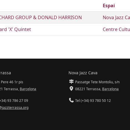
Espai
CHARD GROUP & DONALD HARRISON
Nova Jazz C
rd 'X' Quintet
Centre Cultu
rrassa
Nova Jazz Cava
 Pere 46 1r pis
Passatge Tete Montoliu, s/n
1 Terrassa
,
Barcelona
08221 Terrassa
,
Barcelona
+34) 93 786 27 09
Tel (+34) 93 780 50 12
@jazzterrassa.org