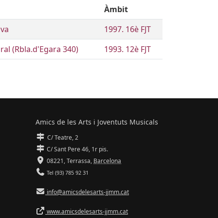
Àmbit
ava
1997. 16è FJT
ral (Rbla.d'Egara 340)
1993. 12è FJT
Amics de les Arts i Joventuts Musicals
C/ Teatre, 2
C/ Sant Pere 46, 1r pis.
08221,
Terrassa
,
Barcelona
Tel (93) 785 92 31
info@amicsdelesarts-jjmm.cat
www.amicsdelesarts-jjmm.cat