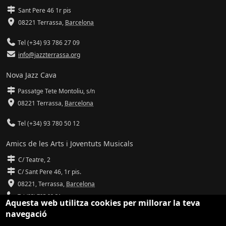
Sant Pere 46 1r pis
08221 Terrassa
,
Barcelona
Tel (+34) 93 786 27 09
info@jazzterrassa.org
Nova Jazz Cava
Passatge Tete Montoliu, s/n
08221 Terrassa
,
Barcelona
Tel (+34) 93 780 50 12
Amics de les Arts i Joventuts Musicals
C/ Teatre, 2
C/ Sant Pere 46, 1r pis.
08221,
Terrassa
,
Barcelona
Tel (93) 785 92 31
Aquesta web utilitza cookies per millorar la teva
navegació
info@amicsdelesarts-jjmm.cat