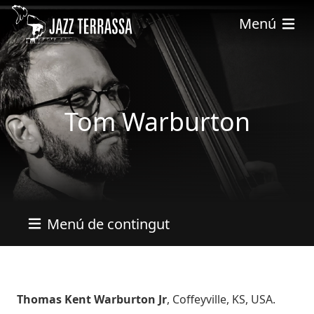
Vés al contingut
Menú
Tom Warburton
Menú de contingut
Bio
Thomas Kent Warburton Jr
, Coffeyville, KS, USA.