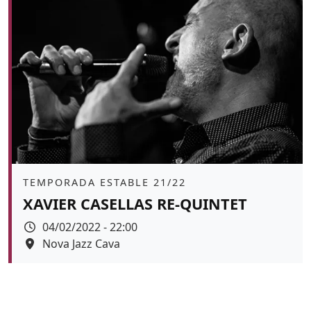
Àmbit
TEMPORADA ESTABLE 21/22
XAVIER CASELLAS RE-QUINTET
Data
04/02/2022 - 22:00
Espai
Nova Jazz Cava
Color de fons