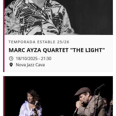
Àmbit
TEMPORADA ESTABLE 25/26
MARC AYZA QUARTET "THE LIGHT"
Data
18/10/2025 - 21:30
Espai
Nova Jazz Cava
Color de fons
tickets