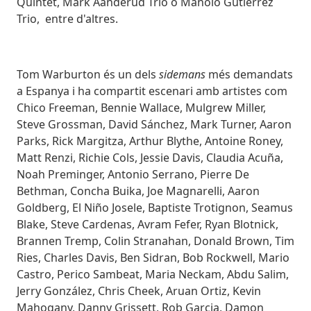
Quintet, Mark Aanderud Trio o Manolo Gutiérrez
Trio, entre d'altres.
Tom Warburton és un dels
sidemans
més demandats
a Espanya i ha compartit escenari amb artistes com
Chico Freeman, Bennie Wallace, Mulgrew Miller,
Steve Grossman, David Sánchez, Mark Turner, Aaron
Parks, Rick Margitza, Arthur Blythe, Antoine Roney,
Matt Renzi, Richie Cols, Jessie Davis, Claudia Acuña,
Noah Preminger, Antonio Serrano, Pierre De
Bethman, Concha Buika, Joe Magnarelli, Aaron
Goldberg, El Niño Josele, Baptiste Trotignon, Seamus
Blake, Steve Cardenas, Avram Fefer, Ryan Blotnick,
Brannen Tremp, Colin Stranahan, Donald Brown, Tim
Ries, Charles Davis, Ben Sidran, Bob Rockwell, Mario
Castro, Perico Sambeat, Maria Neckam, Abdu Salim,
Jerry González, Chris Cheek, Aruan Ortiz, Kevin
Mahogany, Danny Grissett, Rob Garcia, Damon