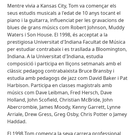
Mentre vivia a Kansas City, Tom va començar els
seus estudis musicals a l'edat de 10 anys tocant el
piano i la guitarra, influenciat per les gravacions de
blues de grans músics com Robert Johnson, Muddy
Waters i Son House. El 1998, és acceptat a la
prestigiosa Universitat d'Indiana Facultat de Música
per estudiar contrabaix i es trasllada a Bloomington,
Indiana. A la Universitat d'Indiana, estudia
composició i participa en lliçons setmanals amb el
clàssic pedagog contrabaixista Bruce Bransby i
estudia amb pedagogs de jazz com David Baker i Pat
Harbison. Participa en classes magistrals amb
músics com Dave Leibman, Fred Hersch, Dave
Holland, John Scofield, Christian McBride, John
Abercrombie, James Moody, Kenny Garrett, Lynne
Arriale, Drew Gress, Greg Osby, Chris Potter o Jamey
Haddad.
El 1998 Tom comença la seva carrera professional