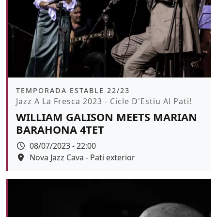
Àmbit
TEMPORADA ESTABLE 22/23
Promoció
Jazz A La Fresca 2023 - Cicle D'Estiu Al Pati!
WILLIAM GALISON MEETS MARIAN
BARAHONA 4TET
Data
08/07/2023 - 22:00
Espai
Nova Jazz Cava - Pati exterior
Color de fons