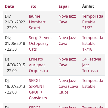
Data
Títol
Espai
Àmbit
Div,
Jaume
Nova Jazz
Temporada
21/01/2022
Llombart
Cava
Estable
- 22:00
Sextet
21/22
Div,
Sergi Sirvent
Nova Jazz
Temporada
01/06/2018
Octopussy
Cava
Estable
- 22:30
Cats
17/18
Ds,
Ernesto
Nova Jazz
34 Festival
14/03/2015
Aurignac
Cava
Jazz
- 22:00
Orquestra
Terrassa
Dj,
SERGI
Nova Jazz
Temporada
18/07/2013
SIRVENT
Cava (Cava
Estable
- 22:00
GRUP +
Club)
Convidats
Dt,
SERGI
Nova Jazz
Temporada