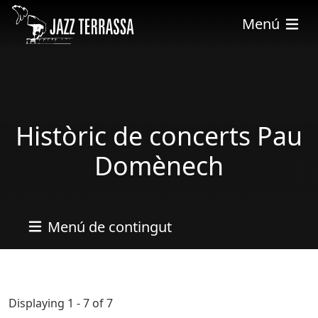
Vés al contingut
Menú
Històric de concerts Pau
Domènech
Menú de contingut
Displaying 1 - 7 of 7