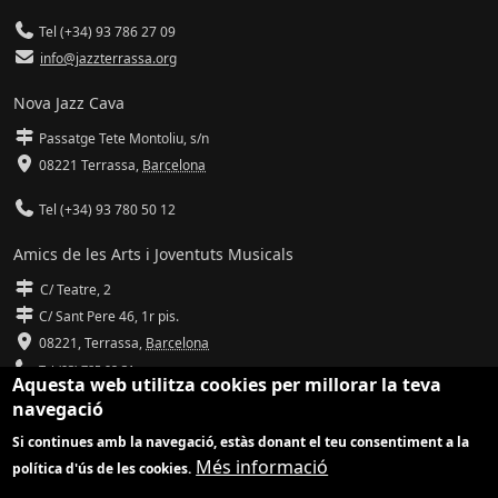
Tel (+34) 93 786 27 09
info@jazzterrassa.org
Nova Jazz Cava
Passatge Tete Montoliu, s/n
08221 Terrassa
,
Barcelona
Tel (+34) 93 780 50 12
Amics de les Arts i Joventuts Musicals
C/ Teatre, 2
C/ Sant Pere 46, 1r pis.
08221,
Terrassa
,
Barcelona
Tel (93) 785 92 31
Aquesta web utilitza cookies per millorar la teva
navegació
info@amicsdelesarts-jjmm.cat
Si continues amb la navegació, estàs donant el teu consentiment a la
www.amicsdelesarts-jjmm.cat
Més informació
política d'ús de les cookies.