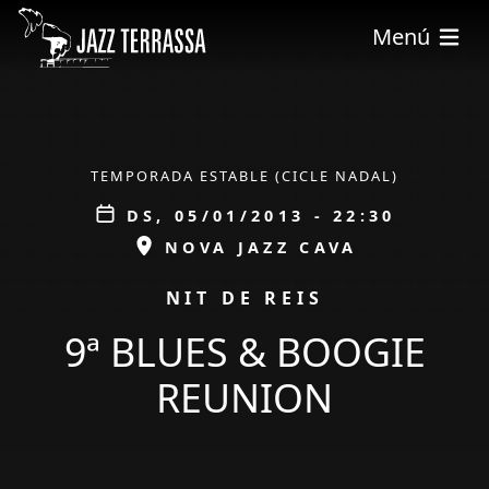
Vés al contingut
Menú
ÀMBIT
TEMPORADA ESTABLE (CICLE NADAL)
Data
DS, 05/01/2013 - 22:30
ESPAI
NOVA JAZZ CAVA
PROMOCIÓ
NIT DE REIS
9ª BLUES & BOOGIE
REUNION