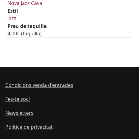
Nova Jazz Cava
Estil
Jazz
Preu de taquilla
4,00€ (taquilla)
tickets
Condicions venda d'entrades
Fes-te soci
Newsletters
Política de privacitat