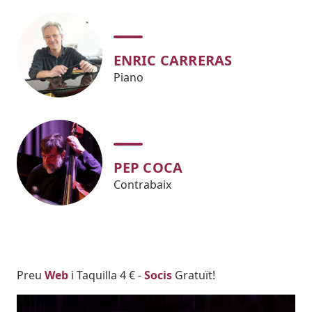
ENRIC CARRERAS
Piano
PEP COCA
Contrabaix
Body
Preu
Web
i Taquilla 4 € -
Socis
Gratuït!
Imatges
Image