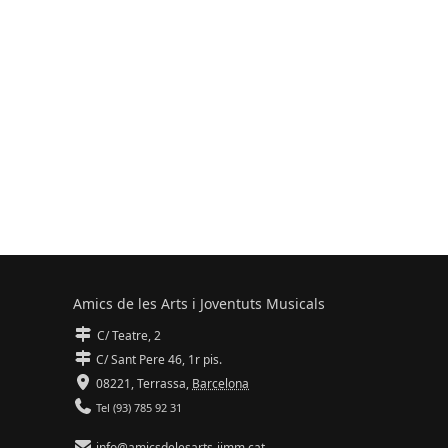
Amics de les Arts i Joventuts Musicals
C/ Teatre, 2
C/ Sant Pere 46, 1r pis.
08221,
Terrassa
,
Barcelona
Tel (93) 785 92 31
info@amicsdelesarts-jjmm.cat