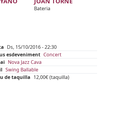
OYANO
JOAN TORNÉ
Bateria
ta
Ds, 15/10/2016 - 22:30
pus esdeveniment
Concert
ai
Nova Jazz Cava
il
Swing Ballable
u de taquilla
12,00€ (taquilla)