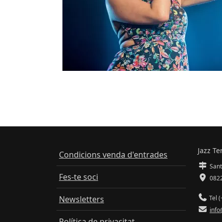
Jazz Te
Condicions venda d'entrades
Sant
Fes-te soci
0822
Newsletters
Tel (
info
Política de privacitat