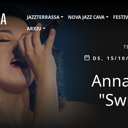
JAZZTERRASSA
NOVA JAZZ CAVA
FESTI
ARXIU
ÀMBIT
T
Data
DS, 15/10
Anna
"Sw