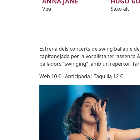
ANNA JANÉ
HUGO GU
Veu
Saxo alt
Body
Estrena dels concerts de swing ballable d
capitanejada per la vocalista terrassenca A
balladors “swinging” amb un repertori fa
Web 10 € - Anticipada i Taquilla 12 €
Imatges
Image