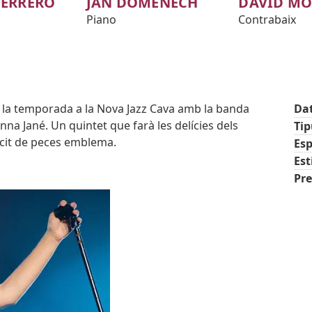
ERRERO
JAN DOMÈNECH
DAVID M
Piano
Contrabaix
e la temporada a la Nova Jazz Cava amb la banda
Da
nna Jané. Un quintet que farà les delícies dels
Ti
rcit de peces emblema.
Esp
Est
Pre