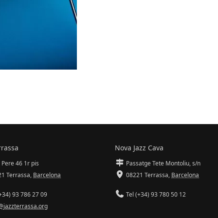
rrassa
Nova Jazz Cava
 Pere 46 1r pis
Passatge Tete Montoliu, s/n
1 Terrassa
,
Barcelona
08221 Terrassa
,
Barcelona
+34) 93 786 27 09
Tel (+34) 93 780 50 12
@jazzterrassa.org