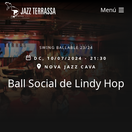
Vés al contingut
Menú
ÀMBIT
SWING BALLABLE 23/24
Data
DC, 10/07/2024 - 21:30
ESPAI
NOVA JAZZ CAVA
Ball Social de Lindy Hop