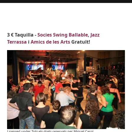
Body
3 € Taquilla -
Socies Swing Ballable
,
Jazz
Terrassa
i
Amics de les Arts
Gratuït!
Imatges
Image
Licensed under Tots els drets reservats per Miquel Carol