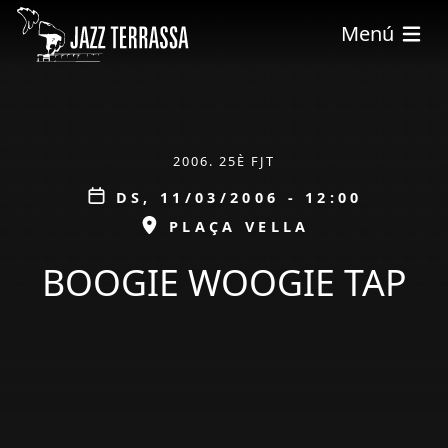
Vés al contingut
Menú
ÀMBIT
2006. 25È FJT
Data
DS, 11/03/2006 - 12:00
ESPAI
PLAÇA VELLA
BOOGIE WOOGIE TAP