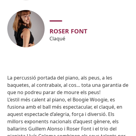
ROSER FONT
Claqué
Body
La percussió portada del piano, als peus, a les
baquetes, al contrabaix, al cos... tota una garantia de
que no podreu parar de moure els peus!
L’estil més calent al piano, el Boogie Woogie, es
fusiona amb el ball més espectacular, el claqué, en
aquest espectacle d’alegria, força i diversió. Els
millors exponents nacionals d’aquest gènere, els
ballarins Guillem Alonso i Roser Font i el trio del
pianista Lluís Coloma combinen els seus talents per