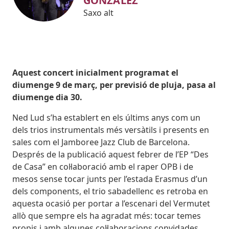
GONZÁLEZ
Saxo alt
Body
Aquest concert inicialment programat el
diumenge 9 de març, per previsió de pluja, pasa al
diumenge dia 30.
Ned Lud s’ha establert en els últims anys com un
dels trios instrumentals més versàtils i presents en
sales com el Jamboree Jazz Club de Barcelona.
Després de la publicació aquest febrer de l’EP “Des
de Casa” en col·laboració amb el raper OPB i de
mesos sense tocar junts per l’estada Erasmus d’un
dels components, el trio sabadellenc es retroba en
aquesta ocasió per portar a l’escenari del Vermutet
allò que sempre els ha agradat més: tocar temes
propis i amb algunes col·laboracions convidades.