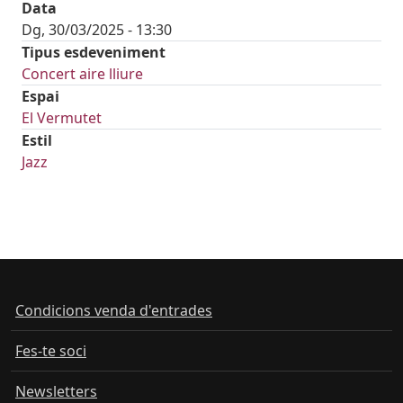
Data
Dg, 30/03/2025 - 13:30
Tipus esdeveniment
Concert aire lliure
Espai
El Vermutet
Estil
Jazz
Condicions venda d'entrades
Fes-te soci
Newsletters