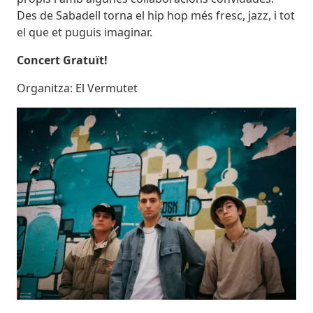
Des de Sabadell torna el hip hop més fresc, jazz, i tot
el que et puguis imaginar.
Concert Gratuït!
Organitza: El Vermutet
Imatges
Image