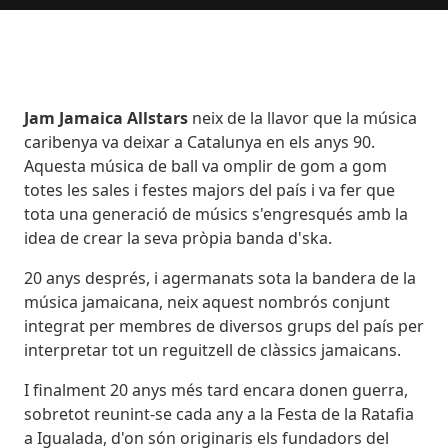
Body
Jam Jamaica Allstars
neix de la llavor que la música
caribenya va deixar a Catalunya en els anys 90.
Aquesta música de ball va omplir de gom a gom
totes les sales i festes majors del país i va fer que
tota una generació de músics s'engresqués amb la
idea de crear la seva pròpia banda d'ska.
20 anys després, i agermanats sota la bandera de la
música jamaicana, neix aquest nombrós conjunt
integrat per membres de diversos grups del país per
interpretar tot un reguitzell de clàssics jamaicans.
I finalment 20 anys més tard encara donen guerra,
sobretot reunint-se cada any a la Festa de la Ratafia
a Igualada, d'on són originaris els fundadors del