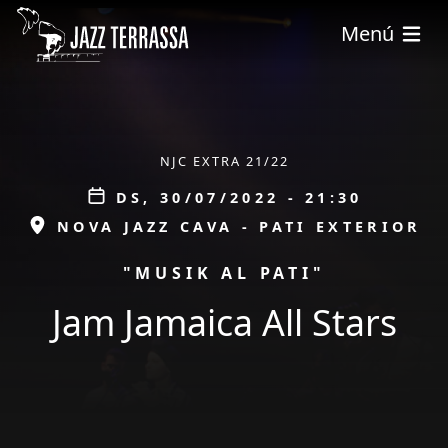
Vés al contingut
Menú
ÀMBIT
NJC EXTRA 21/22
Data
DS, 30/07/2022 - 21:30
ESPAI
NOVA JAZZ CAVA - PATI EXTERIOR
PROMOCIÓ
"MUSIK AL PATI"
Jam Jamaica All Stars