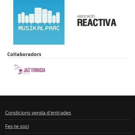
Col·laboradors
Condicions venda d'entrades
Fes-te soci