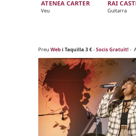
ATENEA CARTER
RAI CAST
Veu
Guitarra
Body
Preu
Web
i Taquilla 3 €
-
Socis Gratuït!
- A
Imatges
Image