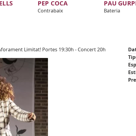
ELLS
PEP COCA
PAU GURP
Contrabaix
Bateria
forament Limitat! Portes 19:30h - Concert 20h
Da
Ti
Esp
Est
Pre