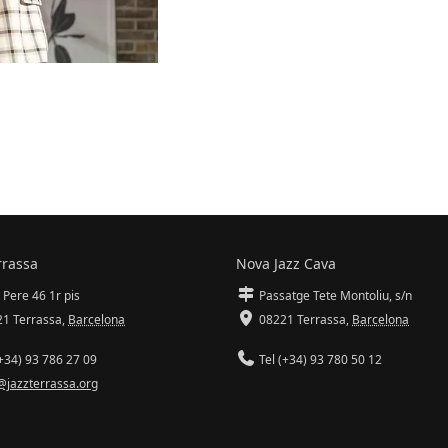
rrassa
Nova Jazz Cava
 Pere 46 1r pis
Passatge Tete Montoliu, s/n
1 Terrassa
,
Barcelona
08221 Terrassa
,
Barcelona
+34) 93 786 27 09
Tel (+34) 93 780 50 12
@jazzterrassa.org