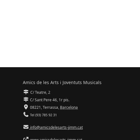
Amics de les Arts i Joventuts Musicals
C/ Teatre, 2
C/ Sant Pere 46, 1r pis.
08221,
Terrassa
,
Barcelona
Tel (93) 785 92 31
info@amicsdelesarts-jjmm.cat
www.amicsdelesarts-jjmm.cat