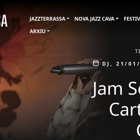
JAZZTERRASSA
NOVA JAZZ CAVA
FESTI
ARXIU
ÀMBIT
T
Data
DJ, 21/01
Jam S
Car