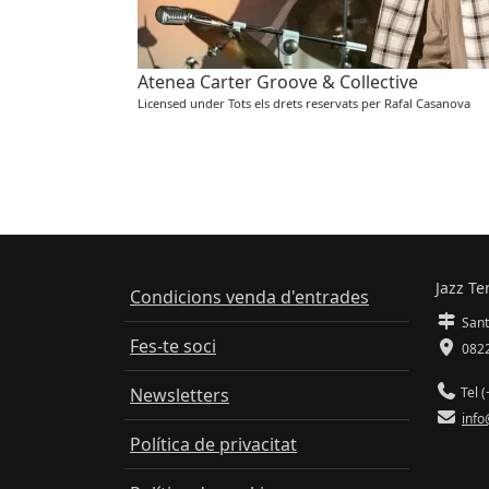
Atenea Carter Groove & Collective
Licensed under Tots els drets reservats per Rafal Casanova
Jazz Te
Condicions venda d'entrades
Sant
Fes-te soci
0822
Newsletters
Tel (
info
Política de privacitat