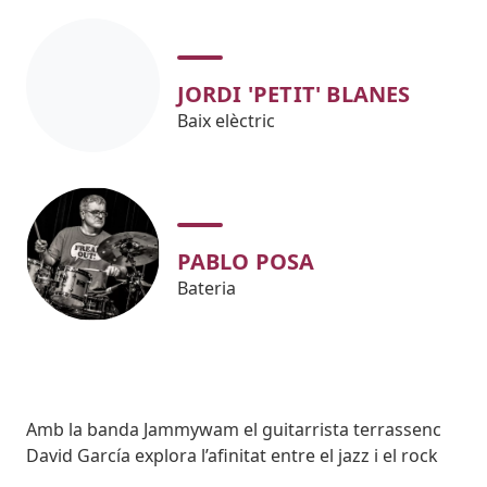
JORDI 'PETIT' BLANES
Baix elèctric
PABLO POSA
Bateria
Body
Amb la banda Jammywam el guitarrista terrassenc
David García explora l’afinitat entre el jazz i el rock