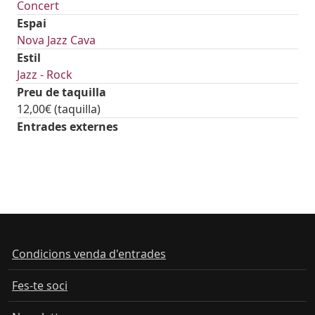
Concert
Espai
Nova Jazz Cava
Estil
Jazz - Rock
Preu de taquilla
12,00€ (taquilla)
Entrades externes
Condicions venda d'entrades
Fes-te soci