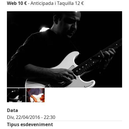
Web 10 €
- Anticipada i Taquilla 12 €
Imatges
Image
Data
Div, 22/04/2016 - 22:30
Tipus esdeveniment