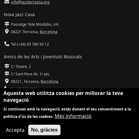
info@jazzterrassa.org
Nova Jazz Cava
Passatge Tete Montoliu, s/n
08221 Terrassa
,
Barcelona
Tel (+34) 93 780 50 12
Amics de les Arts i Joventuts Musicals
C/ Teatre, 2
C/ Sant Pere 46, 1r pis.
08221,
Terrassa
,
Barcelona
Tel (93) 785 92 31
Aquesta web utilitza cookies per millorar la teva
navegació
info@amicsdelesarts-jjmm.cat
Si continues amb la navegació, estàs donant el teu consentiment a la
www.amicsdelesarts-jjmm.cat
Més informació
política d'ús de les cookies.
Adaptació de
Drupal
per
Communia
| Hosting d'
Ilimit
Accepta
No, gràcies