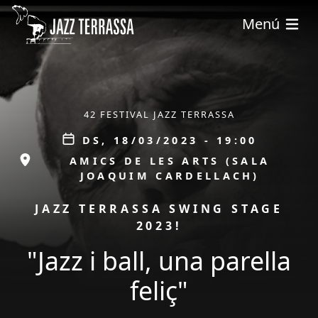
Vés al contingut
Menú
ÀMBIT
42 FESTIVAL JAZZ TERRASSA
Data
DS, 18/03/2023 - 19:00
ESPAI
AMICS DE LES ARTS (SALA
JOAQUIM CARDELLACH)
PROMOCIÓ
JAZZ TERRASSA SWING STAGE
2023!
"Jazz i ball, una parella
feliç"