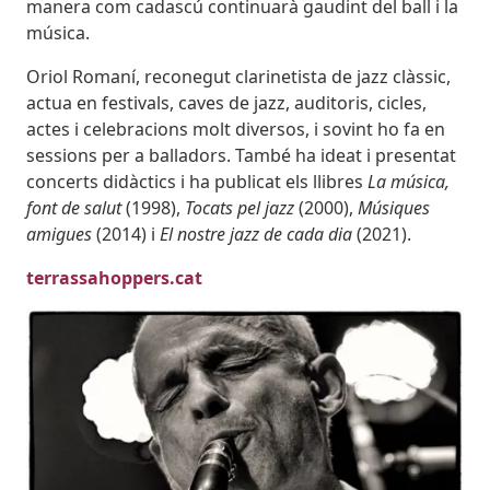
manera com cadascú continuarà gaudint del ball i la
música.
Oriol Romaní, reconegut clarinetista de jazz clàssic,
actua en festivals, caves de jazz, auditoris, cicles,
actes i celebracions molt diversos, i sovint ho fa en
sessions per a balladors. També ha ideat i presentat
concerts didàctics i ha publicat els llibres
La música,
font de salut
(1998),
Tocats pel jazz
(2000),
Músiques
amigues
(2014) i
El nostre jazz de cada dia
(2021).
terrassahoppers.cat
Imatges
Image