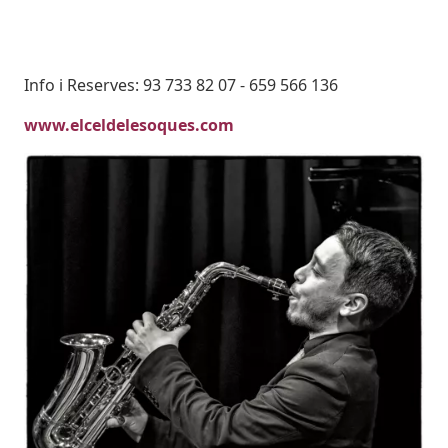
Body
Info i Reserves: 93 733 82 07 - 659 566 136
www.elceldelesoques.com
Imatges
Image