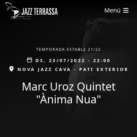
Vés al contingut
Menú
ÀMBIT
TEMPORADA ESTABLE 21/22
Data
DS, 23/07/2022 - 22:00
ESPAI
NOVA JAZZ CAVA - PATI EXTERIOR
Marc Uroz Quintet
"Ànima Nua"