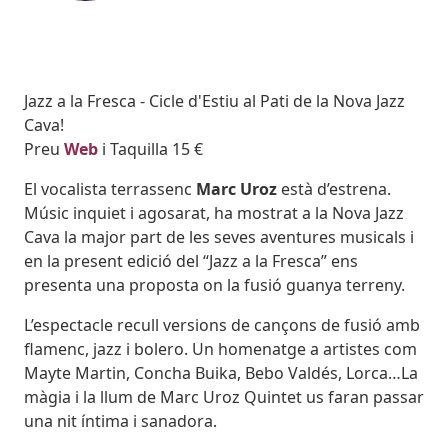
Subtitol
Jazz a la Fresca - Cicle d'Estiu al Pati de la Nova Jazz
Cava!
Body
Preu
Web
i Taquilla 15 €
El vocalista terrassenc
Marc Uroz
està d’estrena.
Músic inquiet i agosarat, ha mostrat a la Nova Jazz
Cava la major part de les seves aventures musicals i
en la present edició del “Jazz a la Fresca” ens
presenta una proposta on la fusió guanya terreny.
L’espectacle recull versions de cançons de fusió amb
flamenc, jazz i bolero. Un homenatge a artistes com
Mayte Martin, Concha Buika, Bebo Valdés, Lorca…La
màgia i la llum de Marc Uroz Quintet us faran passar
una nit íntima i sanadora.