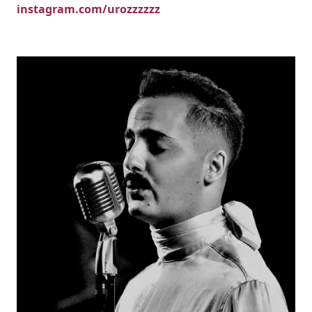
instagram.com/urozzzzzz
Imatges
Image