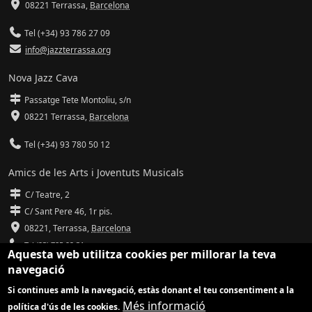
08221 Terrassa
,
Barcelona
Tel (+34) 93 786 27 09
info@jazzterrassa.org
Nova Jazz Cava
Passatge Tete Montoliu, s/n
08221 Terrassa
,
Barcelona
Tel (+34) 93 780 50 12
Amics de les Arts i Joventuts Musicals
C/ Teatre, 2
C/ Sant Pere 46, 1r pis.
08221,
Terrassa
,
Barcelona
Tel (93) 785 92 31
Aquesta web utilitza cookies per millorar la teva
navegació
info@amicsdelesarts-jjmm.cat
Si continues amb la navegació, estàs donant el teu consentiment a la
www.amicsdelesarts-jjmm.cat
Més informació
política d'ús de les cookies.