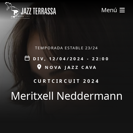
Vés al contingut
Menú
ÀMBIT
TEMPORADA ESTABLE 23/24
Data
DIV, 12/04/2024 - 22:00
ESPAI
NOVA JAZZ CAVA
PROMOCIÓ
CURTCIRCUIT 2024
Meritxell Neddermann