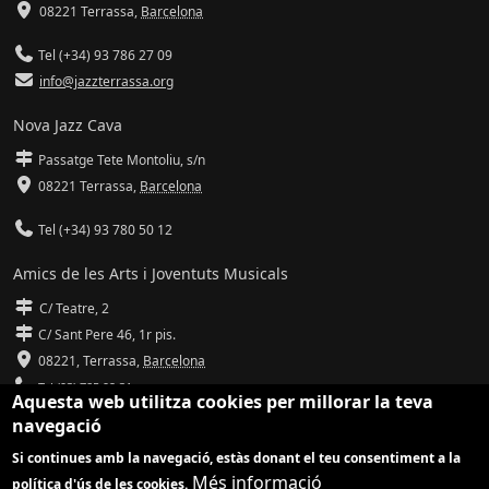
08221 Terrassa
,
Barcelona
Tel (+34) 93 786 27 09
info@jazzterrassa.org
Nova Jazz Cava
Passatge Tete Montoliu, s/n
08221 Terrassa
,
Barcelona
Tel (+34) 93 780 50 12
Amics de les Arts i Joventuts Musicals
C/ Teatre, 2
C/ Sant Pere 46, 1r pis.
08221,
Terrassa
,
Barcelona
Tel (93) 785 92 31
Aquesta web utilitza cookies per millorar la teva
navegació
info@amicsdelesarts-jjmm.cat
Si continues amb la navegació, estàs donant el teu consentiment a la
www.amicsdelesarts-jjmm.cat
Més informació
política d'ús de les cookies.