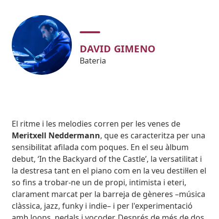
DAVID GIMENO
Bateria
Body
El ritme i les melodies corren per les venes de
Meritxell Neddermann
, que es caracteritza per una
sensibilitat afilada com poques. En el seu àlbum
debut, ‘In the Backyard of the Castle’, la versatilitat i
la destresa tant en el piano com en la veu destil·len el
so fins a trobar-ne un de propi, intimista i eteri,
clarament marcat per la barreja de gèneres –música
clàssica, jazz, funky i indie– i per l'experimentació
amb loops, pedals i vocoder. Després de més de dos