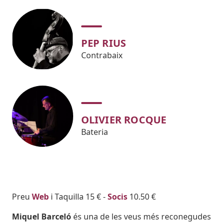
PEP RIUS
Contrabaix
OLIVIER ROCQUE
Bateria
Body
Preu
Web
i Taquilla 15 € -
Socis
10.50 €
Miquel Barceló
és una de les veus més reconegudes