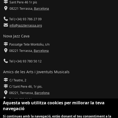
Sant Pere 46 1r pis
08221 Terrassa
,
Barcelona
Tel (+34) 93 786 27 09
info@jazzterrassa.org
Nova Jazz Cava
Passatge Tete Montoliu, s/n
08221 Terrassa
,
Barcelona
Tel (+34) 93 780 50 12
Amics de les Arts i Joventuts Musicals
C/ Teatre, 2
C/ Sant Pere 46, 1r pis.
08221,
Terrassa
,
Barcelona
Tel (93) 785 92 31
Aquesta web utilitza cookies per millorar la teva
navegació
info@amicsdelesarts-jjmm.cat
Si continues amb la navegació, estàs donant el teu consentiment a la