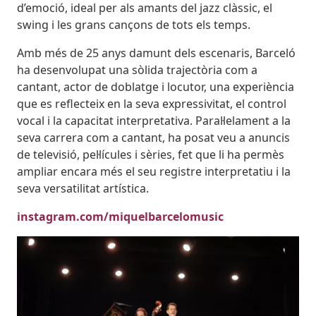
d’emoció, ideal per als amants del jazz clàssic, el
swing i les grans cançons de tots els temps.
Amb més de 25 anys damunt dels escenaris, Barceló
ha desenvolupat una sòlida trajectòria com a
cantant, actor de doblatge i locutor, una experiència
que es reflecteix en la seva expressivitat, el control
vocal i la capacitat interpretativa. Paral·lelament a la
seva carrera com a cantant, ha posat veu a anuncis
de televisió, pel·lícules i sèries, fet que li ha permès
ampliar encara més el seu registre interpretatiu i la
seva versatilitat artística.
instagram.com/miquelbarcelomusic
Imatges
Image