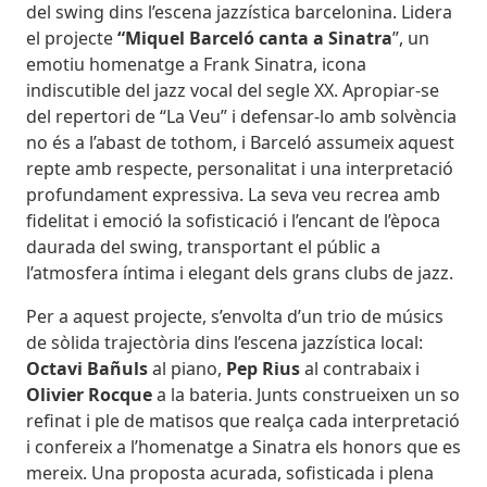
del swing dins l’escena jazzística barcelonina. Lidera
el projecte
“Miquel Barceló canta a Sinatra
”, un
emotiu homenatge a Frank Sinatra, icona
indiscutible del jazz vocal del segle XX. Apropiar-se
del repertori de “La Veu” i defensar-lo amb solvència
no és a l’abast de tothom, i Barceló assumeix aquest
repte amb respecte, personalitat i una interpretació
profundament expressiva. La seva veu recrea amb
fidelitat i emoció la sofisticació i l’encant de l’època
daurada del swing, transportant el públic a
l’atmosfera íntima i elegant dels grans clubs de jazz.
Per a aquest projecte, s’envolta d’un trio de músics
de sòlida trajectòria dins l’escena jazzística local:
Octavi Bañuls
al piano,
Pep Rius
al contrabaix i
Olivier Rocque
a la bateria. Junts construeixen un so
refinat i ple de matisos que realça cada interpretació
i confereix a l’homenatge a Sinatra els honors que es
mereix. Una proposta acurada, sofisticada i plena