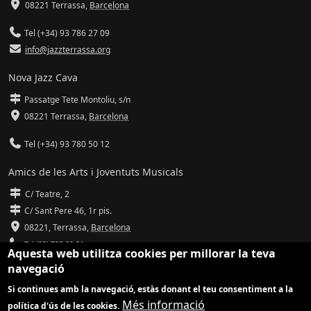
08221 Terrassa
,
Barcelona
Tel (+34) 93 786 27 09
info@jazzterrassa.org
Nova Jazz Cava
Passatge Tete Montoliu, s/n
08221 Terrassa
,
Barcelona
Tel (+34) 93 780 50 12
Amics de les Arts i Joventuts Musicals
C/ Teatre, 2
C/ Sant Pere 46, 1r pis.
08221,
Terrassa
,
Barcelona
Tel (93) 785 92 31
Aquesta web utilitza cookies per millorar la teva
navegació
info@amicsdelesarts-jjmm.cat
Si continues amb la navegació, estàs donant el teu consentiment a la
www.amicsdelesarts-jjmm.cat
Més informació
política d'ús de les cookies.