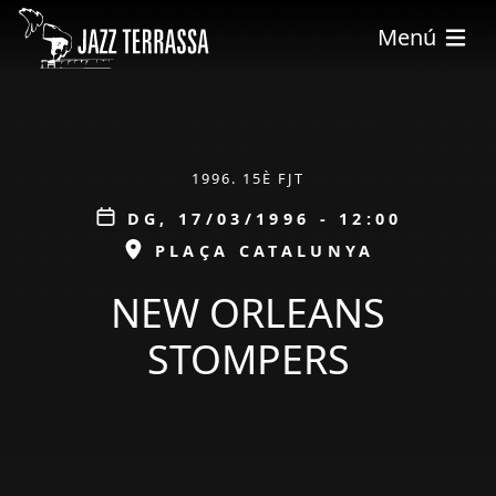
Vés al contingut
Menú
ÀMBIT
1996. 15È FJT
Data
DG, 17/03/1996 - 12:00
ESPAI
PLAÇA CATALUNYA
NEW ORLEANS
STOMPERS