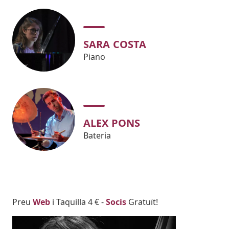
SARA COSTA
Piano
ALEX PONS
Bateria
Body
Preu
Web
i Taquilla 4 € -
Socis
Gratuït!
Imatges
Image