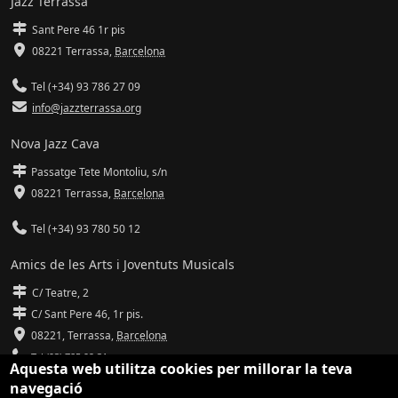
Jazz Terrassa
Sant Pere 46 1r pis
08221 Terrassa
,
Barcelona
Tel (+34) 93 786 27 09
info@jazzterrassa.org
Nova Jazz Cava
Passatge Tete Montoliu, s/n
08221 Terrassa
,
Barcelona
Tel (+34) 93 780 50 12
Amics de les Arts i Joventuts Musicals
C/ Teatre, 2
C/ Sant Pere 46, 1r pis.
08221,
Terrassa
,
Barcelona
Tel (93) 785 92 31
Aquesta web utilitza cookies per millorar la teva
navegació
info@amicsdelesarts-jjmm.cat