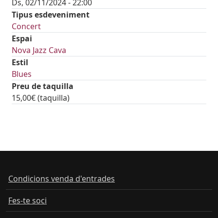
Ds, 02/11/2024 - 22:00
Tipus esdeveniment
Concert
Espai
Nova Jazz Cava
Estil
Blues
Preu de taquilla
15,00€ (taquilla)
tickets
Condicions venda d'entrades
Fes-te soci