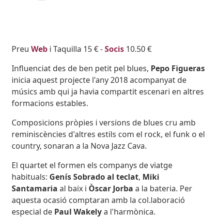
Body
Preu
Web
i Taquilla 15 € -
Socis
10.50 €
Influenciat des de ben petit pel blues,
Pepo Figueras
inicia aquest projecte l'any 2018 acompanyat de
músics amb qui ja havia compartit escenari en altres
formacions estables.
Composicions pròpies i versions de blues cru amb
reminiscències d'altres estils com el rock, el funk o el
country, sonaran a la Nova Jazz Cava.
El quartet el formen els companys de viatge
habituals:
Genís Sobrado al teclat
,
Miki
Santamaria
al baix i
Òscar Jorba
a la bateria. Per
aquesta ocasió comptaran amb la col.laboració
especial de
Paul Wakely
a l'harmònica.