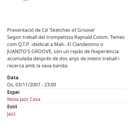
Subtitol
Presentació de Cd 'Sketches of Groove'
Body
Segon treball del trompetista Raynald Colom. Temes
com Q.T.P. -dedicat a Mali-, El Clandestino o
JUANITO'S GROOVE, són un repàs de l’experiència
acumulada després de dos anys de intens treball i
recerca amb la seva banda.
Data
Ds, 03/11/2007 - 23:00
Espai
Nova Jazz Cava
Estil
Jazz