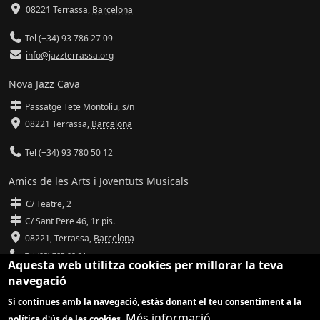
08221 Terrassa
,
Barcelona
Tel (+34) 93 786 27 09
info@jazzterrassa.org
Nova Jazz Cava
Passatge Tete Montoliu, s/n
08221 Terrassa
,
Barcelona
Tel (+34) 93 780 50 12
Amics de les Arts i Joventuts Musicals
C/ Teatre, 2
C/ Sant Pere 46, 1r pis.
08221,
Terrassa
,
Barcelona
Tel (93) 785 92 31
Aquesta web utilitza cookies per millorar la teva
navegació
info@amicsdelesarts-jjmm.cat
Si continues amb la navegació, estàs donant el teu consentiment a la
www.amicsdelesarts-jjmm.cat
Més informació
política d'ús de les cookies.