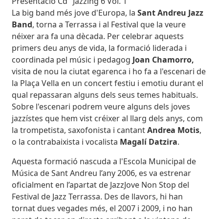
Subtitol
Presentació Cd "Jazzing 6 Vol. 1"
Body
La big band més jove d'Europa, la
Sant Andreu Jazz
Band
, torna a Terrassa i al Festival que la veure
néixer ara fa una dècada. Per celebrar aquests
primers deu anys de vida, la formació liderada i
coordinada pel músic i pedagog
Joan Chamorro,
visita de nou la ciutat egarenca i ho fa a l'escenari de
la Plaça Vella en un concert festiu i emotiu durant el
qual repassaran alguns dels seus temes habituals.
Sobre l'escenari podrem veure alguns dels joves
jazzístes que hem vist créixer al llarg dels anys, com
la trompetista, saxofonista i cantant
Andrea Motis
,
o la contrabaixista i vocalista
Magalí Datzira
.
Aquesta formació nascuda a l'Escola Municipal de
Música de Sant Andreu l’any 2006, es va estrenar
oficialment en l’apartat de JazzJove Non Stop del
Festival de Jazz Terrassa. Des de llavors, hi han
tornat dues vegades més, el 2007 i 2009, i no han