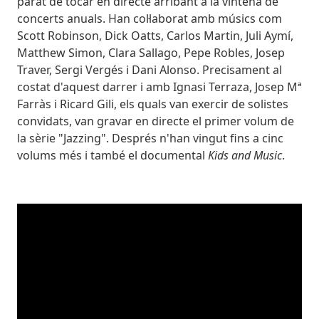
parat de tocar en directe arribant a la vintena de
concerts anuals. Han col·laborat amb músics com
Scott Robinson, Dick Oatts, Carlos Martin, Juli Aymí,
Matthew Simon, Clara Sallago, Pepe Robles, Josep
Traver, Sergi Vergés i Dani Alonso. Precisament al
costat d'aquest darrer i amb Ignasi Terraza, Josep Mª
Farràs i Ricard Gili, els quals van exercir de solistes
convidats, van gravar en directe el primer volum de
la sèrie "Jazzing". Després n'han vingut fins a cinc
volums més i també el documental
Kids and Music
.