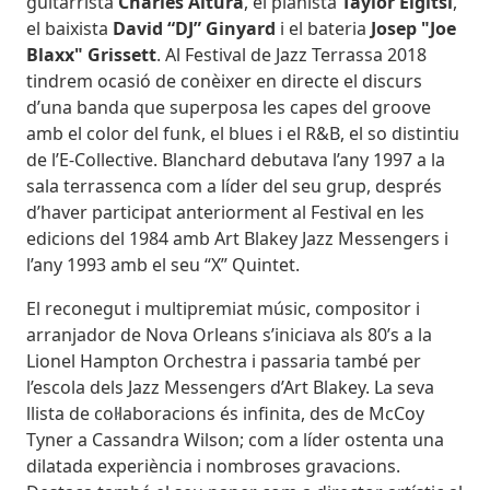
guitarrista
Charles Altura
, el pianista
Taylor Eigitsi
,
el baixista
David “DJ” Ginyard
i el bateria
Josep "Joe
Blaxx" Grissett
. Al Festival de Jazz Terrassa 2018
tindrem ocasió de conèixer en directe el discurs
d’una banda que superposa les capes del groove
amb el color del funk, el blues i el R&B, el so distintiu
de l’E-Collective. Blanchard debutava l’any 1997 a la
sala terrassenca com a líder del seu grup, després
d’haver participat anteriorment al Festival en les
edicions del 1984 amb Art Blakey Jazz Messengers i
l’any 1993 amb el seu “X” Quintet.
El reconegut i multipremiat músic, compositor i
arranjador de Nova Orleans s’iniciava als 80’s a la
Lionel Hampton Orchestra i passaria també per
l’escola dels Jazz Messengers d’Art Blakey. La seva
llista de col·laboracions és infinita, des de McCoy
Tyner a Cassandra Wilson; com a líder ostenta una
dilatada experiència i nombroses gravacions.