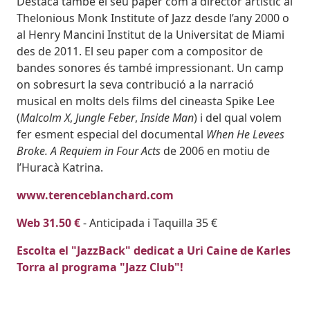
Destaca també el seu paper com a director artístic al
Thelonious Monk Institute of Jazz desde l’any 2000 o
al Henry Mancini Institut de la Universitat de Miami
des de 2011. El seu paper com a compositor de
bandes sonores és també impressionant. Un camp
on sobresurt la seva contribució a la narració
musical en molts dels films del cineasta Spike Lee
(
Malcolm X
,
Jungle Feber
,
Inside Man
) i del qual volem
fer esment especial del documental
When He Levees
Broke. A Requiem in Four Acts
de 2006 en motiu de
l’Huracà Katrina.
www.terenceblanchard.com
Web 31.50 €
- Anticipada i Taquilla 35 €
Escolta el "JazzBack" dedicat a Uri Caine de Karles
Torra al programa "Jazz Club"!