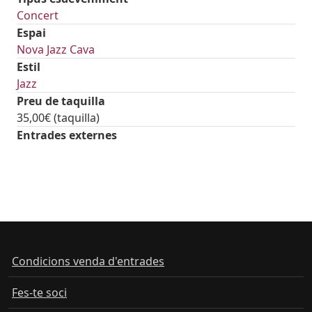
Concert
Espai
Nova Jazz Cava
Estil
Jazz
Preu de taquilla
35,00€ (taquilla)
Entrades externes
Condicions venda d'entrades
Fes-te soci