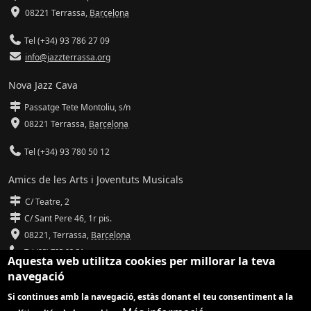
08221 Terrassa
,
Barcelona
Tel (+34) 93 786 27 09
info@jazzterrassa.org
Nova Jazz Cava
Passatge Tete Montoliu, s/n
08221 Terrassa
,
Barcelona
Tel (+34) 93 780 50 12
Amics de les Arts i Joventuts Musicals
C/ Teatre, 2
C/ Sant Pere 46, 1r pis.
08221,
Terrassa
,
Barcelona
Tel (93) 785 92 31
Aquesta web utilitza cookies per millorar la teva
navegació
info@amicsdelesarts-jjmm.cat
Si continues amb la navegació, estàs donant el teu consentiment a la
www.amicsdelesarts-jjmm.cat