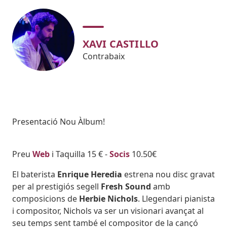
XAVI CASTILLO
Contrabaix
Subtitol
Presentació Nou Àlbum!
Body
Preu
Web
i Taquilla 15 € -
Socis
10.50€
El baterista
Enrique Heredia
estrena nou disc gravat
per al prestigiós segell
Fresh Sound
amb
composicions de
Herbie Nichols
. Llegendari pianista
i compositor, Nichols va ser un visionari avançat al
seu temps sent també el compositor de la cançó