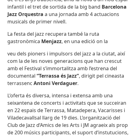
infantil i el tret de sortida de la big band
Barcelona
Jazz Orquestra
a una jornada amb 4 actuacions
musicals de primer nivell.
La festa del jazz recupera també la ruta
gastronòmica
Menjazz
, en una edició on la
veu dels pioners i impulsors del jazz a la ciutat, així
com la de les noves generacions que han crescut
amb el Festival s’immortalitza amb l’estrena del
documental
“Terrassa és Jazz”
, dirigit pel cineasta
terrassenc
Antoni Verdaguer
.
L’oferta és diversa, intensa i extensa amb una
seixantena de concerts i activitats que se succeiran
en 22 espais de Terrassa, Matadepera, Vacarisses i
Viladecavallsal llarg de 19 dies. L’organització del
Club de Jazz d’Amics de les Arts i JM agraeix als prop
de 200 músics participants, el suport d’instutucions,