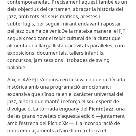
contemporaneïtat. Precisament aquest també és un
dels objectius del certamen, abraçar la història del
jazz, amb tots els seus matisos, arestes i
subterfugis, per seguir mirant endavant i apostar
pel jazz que ha de venir.De la mateixa manera, el FJT
segueix recolzant el teixit cultural de la ciutat que
alimenta una llarga llista d’activitats paral·leles, com
exposicions, documentals, tallers infantils,
concursos, jam sessions i trobades de swing
ballable.
Així, el 42è FJT s’endinsa en la seva cinquena dècada
històrica amb una programació emocionant i
expansiva que s’inspira en el caràcter universal del
jazz, alhora que manté i reforça el seu esperit de
divulgació. La tornada enguany del
Pícnic Jazz
, una
de les grans novetats d’aquesta edició —juntament
amb l’estrena del Pícnic Xic—, i la incorporació de
nous emplaçaments a l’aire lliure,reforça el