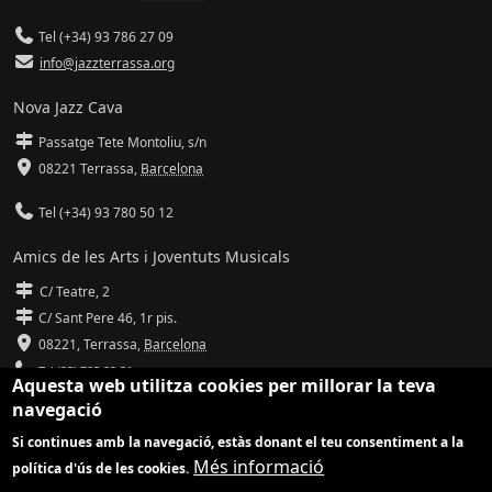
Tel (+34) 93 786 27 09
info@jazzterrassa.org
Nova Jazz Cava
Passatge Tete Montoliu, s/n
08221 Terrassa
,
Barcelona
Tel (+34) 93 780 50 12
Amics de les Arts i Joventuts Musicals
C/ Teatre, 2
C/ Sant Pere 46, 1r pis.
08221,
Terrassa
,
Barcelona
Tel (93) 785 92 31
Aquesta web utilitza cookies per millorar la teva
navegació
info@amicsdelesarts-jjmm.cat
Si continues amb la navegació, estàs donant el teu consentiment a la
www.amicsdelesarts-jjmm.cat
Més informació
política d'ús de les cookies.