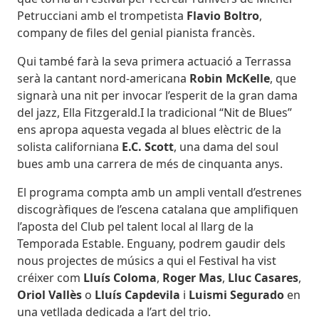
Petrucciani amb el trompetista
Flavio Boltro
,
company de files del genial pianista francès.
Qui també farà la seva primera actuació a Terrassa
serà la cantant nord-americana
Robin McKelle
, que
signarà una nit per invocar l’esperit de la gran dama
del jazz, Ella Fitzgerald.I la tradicional “Nit de Blues”
ens apropa aquesta vegada al blues elèctric de la
solista californiana
E.C. Scott
, una dama del soul
bues amb una carrera de més de cinquanta anys.
El programa compta amb un ampli ventall d’estrenes
discogràfiques de l’escena catalana que amplifiquen
l’aposta del Club pel talent local al llarg de la
Temporada Estable. Enguany, podrem gaudir dels
nous projectes de músics a qui el Festival ha vist
créixer com
Lluís Coloma
,
Roger Mas
,
Lluc Casares
,
Oriol Vallès
o
Lluís Capdevila
i
Luismi Segurado
en
una vetllada dedicada a l’art del trio.