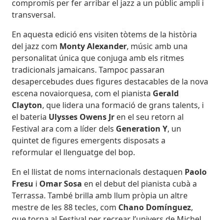
compromís per fer arribar el jazz a un públic ampli i
transversal.
En aquesta edició ens visiten tòtems de la història
del jazz com
Monty Alexander
, músic amb una
personalitat única que conjuga amb els ritmes
tradicionals jamaicans. Tampoc passaran
desapercebudes dues figures destacables de la nova
escena novaiorquesa, com el pianista
Gerald
Clayton
, que lidera una formació de grans talents, i
el bateria
Ulysses Owens Jr
en el seu retorn al
Festival ara com a líder dels
Generation Y
, un
quintet de figures emergents disposats a
reformular el llenguatge del bop.
En el llistat de noms internacionals destaquen
Paolo
Fresu
i
Omar Sosa
en el debut del pianista cubà a
Terrassa. També brilla amb llum pròpia un altre
mestre de les 88 tecles, com
Chano Domínguez
,
que torna al Festival per recrear l’univers de Michel