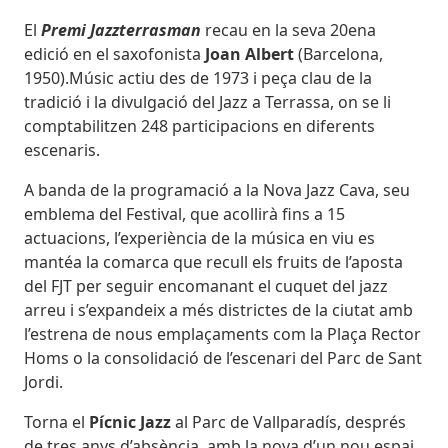
El
Premi Jazzterrasman
recau en la seva 20ena
edició en el saxofonista
Joan Albert
(Barcelona,
1950).Músic actiu des de 1973 i peça clau de la
tradició i la divulgació del Jazz a Terrassa, on se li
comptabilitzen 248 participacions en diferents
escenaris.
A banda de la programació a la Nova Jazz Cava, seu
emblema del Festival, que acollirà fins a 15
actuacions, l’experiència de la música en viu es
mantéa la comarca que recull els fruits de l’aposta
del FJT per seguir encomanant el cuquet del jazz
arreu i s’expandeix a més districtes de la ciutat amb
l’estrena de nous emplaçaments com la Plaça Rector
Homs o la consolidació de l’escenari del Parc de Sant
Jordi.
Torna el
Pícnic Jazz
al Parc de Vallparadís, després
de tres anys d’absència, amb la nova d’un nou espai