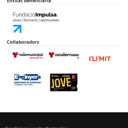
Entitat beneficiària
Col·laboradors