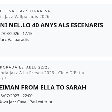
it
FESTIVAL JAZZ TERRASSA
moció
ic Jazz Vallparadís 2026!
NI NEL.LO 40 ANYS ALS ESCENARIS
Data
22/03/2026 - 17:15
Espai
Parc Vallparadís
r de fons
it
tickets
PORADA ESTABLE 22/23
moció
nda Jazz A La Fresca 2023 - Cicle D'Estiu
ati!
EIMAN FROM ELLA TO SARAH
Data
28/07/2023 - 22:00
Espai
Nova Jazz Cava - Pati exterior
r de fons