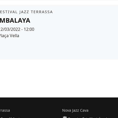
it
FESTIVAL JAZZ TERRASSA
MBALAYA
Data
12/03/2022 - 12:00
Espai
Plaça Vella
r de fons
rrassa
Nova Jazz Cava