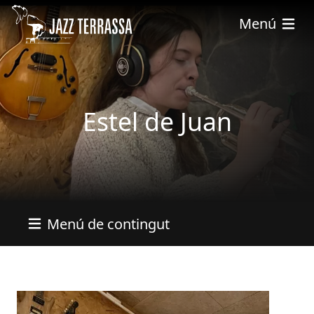
Vés al contingut
Menú
Estel de Juan
Menú de contingut
Imatges
Image