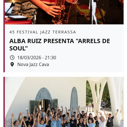
Àmbit
45 FESTIVAL JAZZ TERRASSA
ALBA RUIZ PRESENTA "ARRELS DE
SOUL"
Data
18/03/2026 - 21:30
Espai
Nova Jazz Cava
Color de fons
tickets