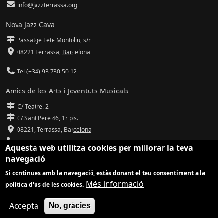
info@jazzterrassa.org
Nova Jazz Cava
Passatge Tete Montoliu, s/n
08221 Terrassa
,
Barcelona
Tel (+34) 93 780 50 12
Amics de les Arts i Joventuts Musicals
C/ Teatre, 2
C/ Sant Pere 46, 1r pis.
08221,
Terrassa
,
Barcelona
Tel (93) 785 92 31
Aquesta web utilitza cookies per millorar la teva
navegació
info@amicsdelesarts-jjmm.cat
Si continues amb la navegació, estàs donant el teu consentiment a la
www.amicsdelesarts-jjmm.cat
Més informació
política d'ús de les cookies.
Adaptació de
Drupal
per
Communia
| Hosting d'
Ilimit
Accepta
No, gràcies