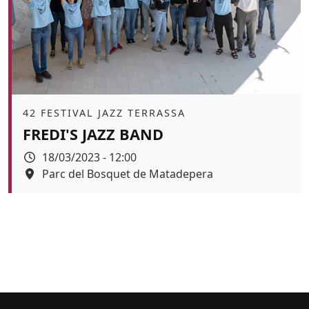
Àmbit
42 FESTIVAL JAZZ TERRASSA
FREDI'S JAZZ BAND
Data
18/03/2023 - 12:00
Espai
Parc del Bosquet de Matadepera
Color de fons