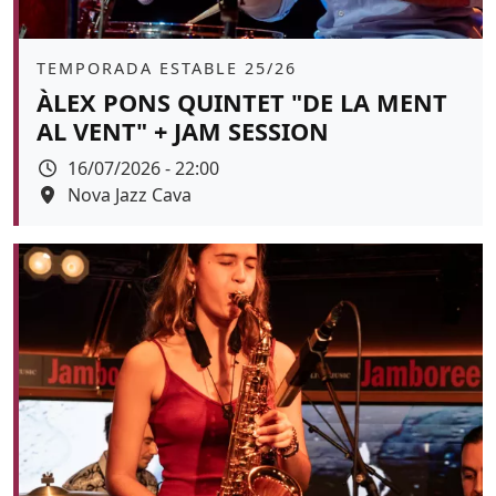
Àmbit
TEMPORADA ESTABLE 25/26
ÀLEX PONS QUINTET "DE LA MENT
AL VENT" + JAM SESSION
Data
16/07/2026 - 22:00
Espai
Nova Jazz Cava
Color de fons
tickets