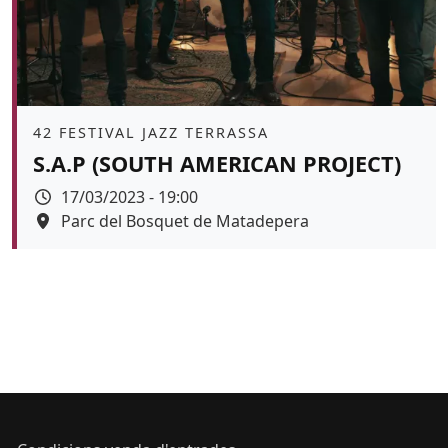
Àmbit
42 FESTIVAL JAZZ TERRASSA
S.A.P (SOUTH AMERICAN PROJECT)
Data
17/03/2023 - 19:00
Espai
Parc del Bosquet de Matadepera
Color de fons