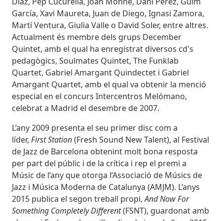
Díaz, Pep Cucurella, Joan Monné, Dani Pérez, Guim
García, Xavi Maureta, Juan de Diego, Ignasi Zamora,
Martí Ventura, Giulia Valle o David Soler, entre altres.
Actualment és membre dels grups December
Quintet, amb el qual ha enregistrat diversos cd's
pedagògics, Soulmates Quintet, The Funklab
Quartet, Gabriel Amargant Quindectet i Gabriel
Amargant Quartet, amb el qual va obtenir la menció
especial en el concurs Intercentros Melómano,
celebrat a Madrid el desembre de 2007.
L’any 2009 presenta el seu primer disc com a
líder,
First Station
(Fresh Sound New Talent), al Festival
de Jazz de Barcelona obtenint molt bona resposta
per part del públic i de la crítica i rep el premi a
Músic de l’any que otorga l’Associació de Músics de
Jazz i Música Moderna de Catalunya (AMJM). L’anys
2015 publica el segon treball propi,
And Now For
Something Completely Different
(FSNT), guardonat amb