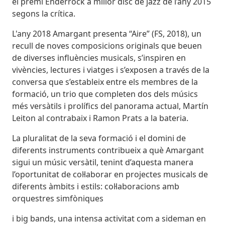
el premi Enderrock a millor disc de jazz de l’any 2015
segons la crítica.
L'any 2018 Amargant presenta “Aire” (FS, 2018), un
recull de noves composicions originals que beuen
de diverses influències musicals, s’inspiren en
vivències, lectures i viatges i s’exposen a través de la
conversa que s’estableix entre els membres de la
formació, un trio que completen dos dels músics
més versàtils i prolífics del panorama actual, Martín
Leiton al contrabaix i Ramon Prats a la bateria.
La pluralitat de la seva formació i el domini de
diferents instruments contribueix a què Amargant
sigui un músic versàtil, tenint d’aquesta manera
l’oportunitat de col·laborar en projectes musicals de
diferents àmbits i estils: col·laboracions amb
orquestres simfòniques
i big bands, una intensa activitat com a sideman en