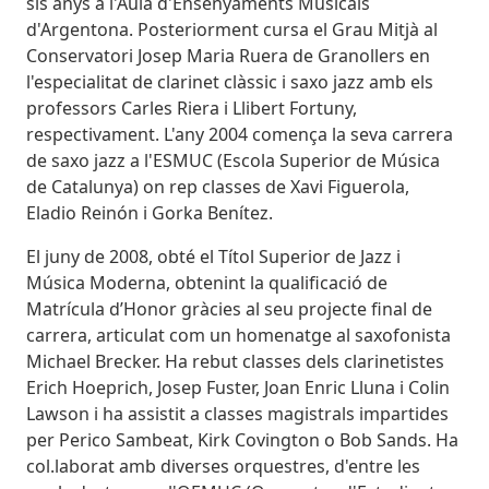
sis anys a l'Aula d'Ensenyaments Musicals
d'Argentona. Posteriorment cursa el Grau Mitjà al
Conservatori Josep Maria Ruera de Granollers en
l'especialitat de clarinet clàssic i saxo jazz amb els
professors Carles Riera i Llibert Fortuny,
respectivament. L'any 2004 comença la seva carrera
de saxo jazz a l'ESMUC (Escola Superior de Música
de Catalunya) on rep classes de Xavi Figuerola,
Eladio Reinón i Gorka Benítez.
El juny de 2008, obté el Títol Superior de Jazz i
Música Moderna, obtenint la qualificació de
Matrícula d’Honor gràcies al seu projecte final de
carrera, articulat com un homenatge al saxofonista
Michael Brecker. Ha rebut classes dels clarinetistes
Erich Hoeprich, Josep Fuster, Joan Enric Lluna i Colin
Lawson i ha assistit a classes magistrals impartides
per Perico Sambeat, Kirk Covington o Bob Sands. Ha
col.laborat amb diverses orquestres, d'entre les