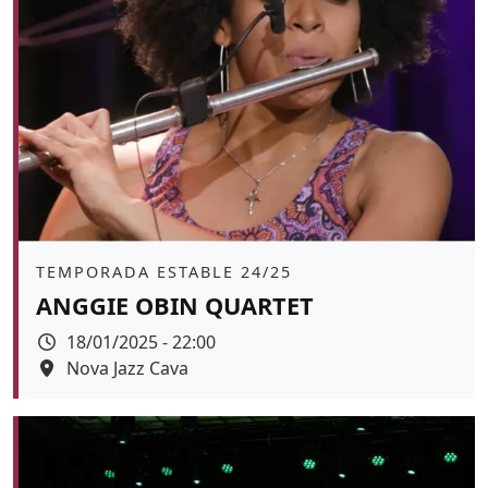
Àmbit
TEMPORADA ESTABLE 24/25
ANGGIE OBIN QUARTET
Data
18/01/2025 - 22:00
Espai
Nova Jazz Cava
Color de fons
tickets