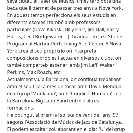
seva ciutat, al Taller de Músics, i més tard obté una
beca que li permet de passar tres anys a Nova York.
En aquest temps perfecciona els seus estudis en
diferents escoles i també amb professors
particulars (Dave Kikoski, Billy Hart, Jim Hall, Barry
Harris, Cecil Bridgewater ...). Graduat en Jazz Studies
Program al Harbor Performing Arts Center. A Nova
York crea el seu propi trio on interpreta
composicions pròpies i actua en diversos clubs, on
també comparteix escenari amb Jim Leff, Walter
Perkins, Max Roach, etc.
Actualment viu a Barcelona, on continua treballant
amb el seu trio, a més de tocar amb David Mengual
en el grup 'Monkiana', amb 'Condició Humana' i en
la Barcelona Big Latin Band entre d'altres
formacions.
Ha obtingut el premi al solista de vent de l'any '97
segons l'Associació de Músics de Jazz de Catalunya.
El podem escoltar col.laborant en el disc 'U' del grup