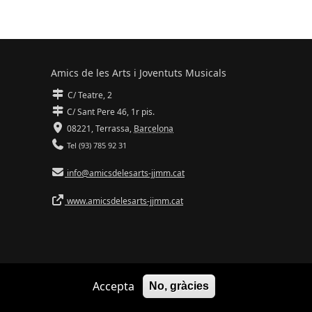
Amics de les Arts i Joventuts Musicals
C/ Teatre, 2
C/ Sant Pere 46, 1r pis.
08221,
Terrassa
,
Barcelona
Tel (93) 785 92 31
info@amicsdelesarts-jjmm.cat
www.amicsdelesarts-jjmm.cat
Accepta
No, gràcies
Adaptació de
Drupal
per
Communia
| Hosting d'
Ilimit