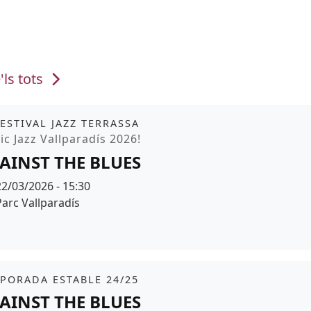
'ls tots
it
FESTIVAL JAZZ TERRASSA
moció
ic Jazz Vallparadís 2026!
AINST THE BLUES
Data
22/03/2026 - 15:30
Espai
Parc Vallparadís
r de fons
it
tickets
PORADA ESTABLE 24/25
AINST THE BLUES