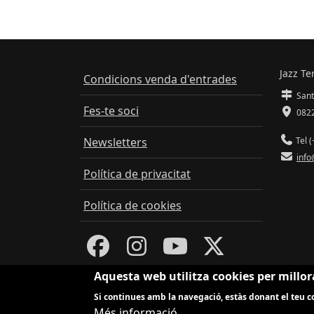
Jazz Te
Condicions venda d'entrades
Sant
Fes-te soci
0822
Newsletters
Tel (
info
Política de privacitat
Política de cookies
Aquesta web utilitza cookies per millor
Si continues amb la navegació, estàs donant el teu co
Més informació