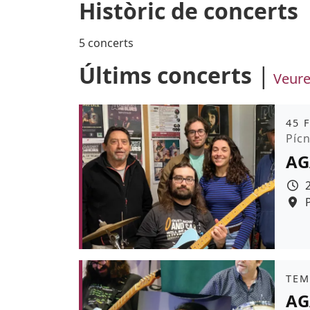
Històric de concerts
5 concerts
Últims concerts
Veure
Àmb
45 
Pro
Pícn
AG
Colo
Àmb
TEM
AG