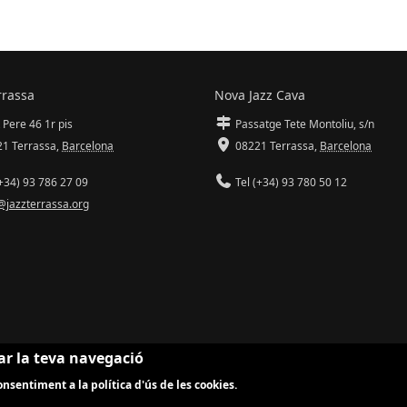
rrassa
Nova Jazz Cava
 Pere 46 1r pis
Passatge Tete Montoliu, s/n
1 Terrassa
,
Barcelona
08221 Terrassa
,
Barcelona
+34) 93 786 27 09
Tel (+34) 93 780 50 12
@jazzterrassa.org
ar la teva navegació
nsentiment a la política d'ús de les cookies.