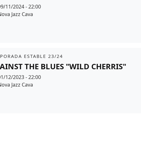
Data
09/11/2024 - 22:00
Espai
Nova Jazz Cava
r de fons
it
PORADA ESTABLE 23/24
AINST THE BLUES "WILD CHERRIS"
Data
01/12/2023 - 22:00
Espai
Nova Jazz Cava
r de fons