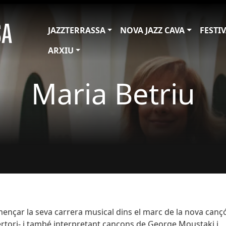
JAZZTERRASSA
NOVA JAZZ CAVA
FESTI
ARXIU
Maria Betriu
mençar la seva carrera musical dins el marc de la nova canç
ertori- i també interpretant cançons de George Moustaki i