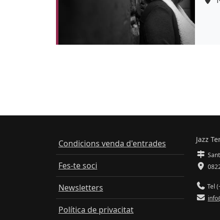
Colo
Jazz Te
Condicions venda d'entrades
Sant
Fes-te soci
0822
Newsletters
Tel (
info
Política de privacitat