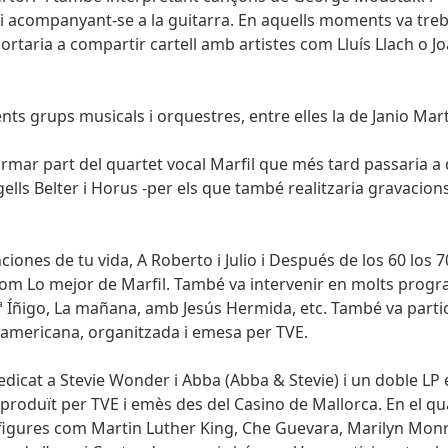
à i acompanyant-se a la guitarra. En aquells moments va treb
portaria a compartir cartell amb artistes com Lluís Llach o J
nts grups musicals i orquestres, entre elles la de Janio Mart
ormar part del quartet vocal Marfil que més tard passaria a 
gells Belter i Horus -per els que també realitzaria gravacio
iones de tu vida, A Roberto i Julio i Después de los 60 los 7
com Lo mejor de Marfil. També va intervenir en molts prog
ª Íñigo, La mañana, amb Jesús Hermida, etc. També va parti
roamericana, organitzada i emesa per TVE.
edicat a Stevie Wonder i Abba (Abba & Stevie) i un doble LP 
roduït per TVE i emès des del Casino de Mallorca. En el qu
 figures com Martin Luther King, Che Guevara, Marilyn Mon