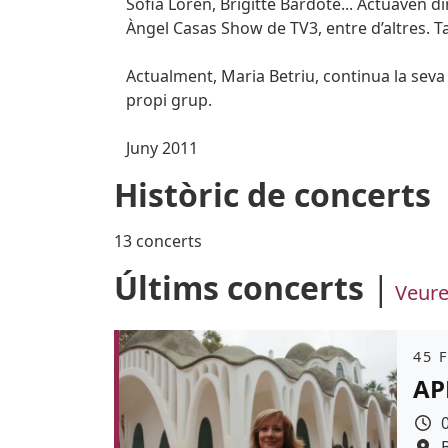
Sofia Loren, Brigitte Bardote... Actuaven 
Àngel Casas Show de TV3, entre d’altres. T
Actualment, Maria Betriu, continua la seva
propi grup.
Juny 2011
Històric de concerts
13 concerts
Últims concerts
Veure
Àmb
45 
AP