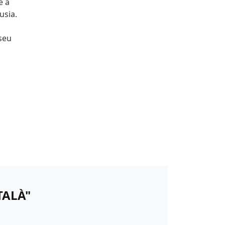
é a
usia.
 seu
TALÀ"