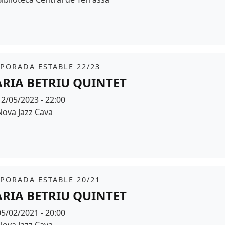
r de fons
it
PORADA ESTABLE 22/23
RIA BETRIU QUINTET
Data
12/05/2023 - 22:00
Espai
Nova Jazz Cava
r de fons
it
PORADA ESTABLE 20/21
RIA BETRIU QUINTET
Data
05/02/2021 - 20:00
Espai
Nova Jazz Cava