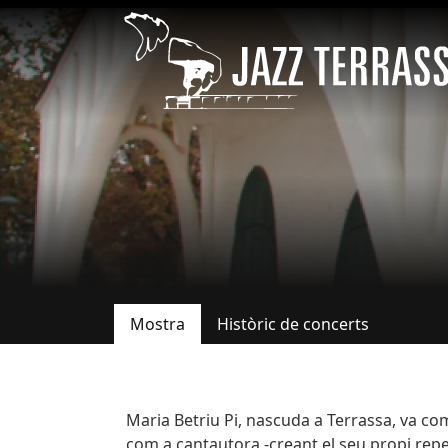
Vés al contingut
Mostra
Històric de concerts
Pestanyes primàries
Bio
Maria Betriu Pi, nascuda a Terrassa, va co
com a cantautora -creant el seu propi rep