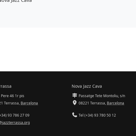
r de fons
rrassa
Nova Jazz Cava
 Pere 46 1r pis
Passatge Tete Montoliu, s/n
1 Terrassa
,
Barcelona
08221 Terrassa
,
Barcelona
+34) 93 786 27 09
Tel (+34) 93 780 50 12
@jazzterrassa.org