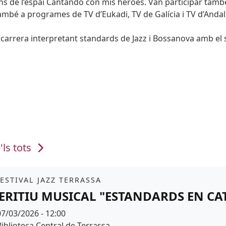
dins de l’espai Cantando con mis héroes. Van participar tamb
ambé a programes de TV d’Eukadi, TV de Galícia i TV d’Andal
 carrera interpretant standards de Jazz i Bossanova amb el
'ls tots
it
FESTIVAL JAZZ TERRASSA
ERITIU MUSICAL "ESTANDARDS EN CA
Data
07/03/2026 - 12:00
Espai
Biblioteca Central de Terrassa