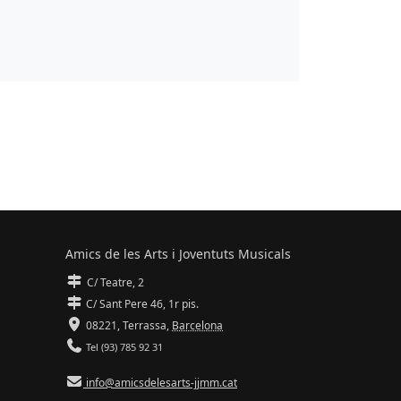
Amics de les Arts i Joventuts Musicals
C/ Teatre, 2
C/ Sant Pere 46, 1r pis.
08221,
Terrassa
,
Barcelona
Tel (93) 785 92 31
info@amicsdelesarts-jjmm.cat