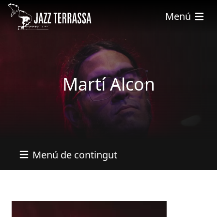
Vés al contingut
Menú
Martí Alcon
Menú de contingut
Imatges
Image