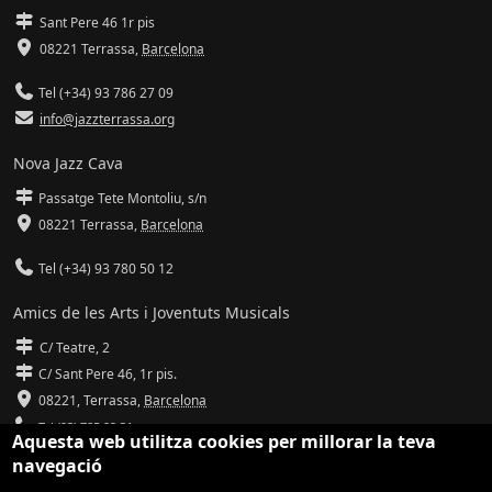
Sant Pere 46 1r pis
08221 Terrassa
,
Barcelona
Tel (+34) 93 786 27 09
info@jazzterrassa.org
Nova Jazz Cava
Passatge Tete Montoliu, s/n
08221 Terrassa
,
Barcelona
Tel (+34) 93 780 50 12
Amics de les Arts i Joventuts Musicals
C/ Teatre, 2
C/ Sant Pere 46, 1r pis.
08221,
Terrassa
,
Barcelona
Tel (93) 785 92 31
Aquesta web utilitza cookies per millorar la teva
navegació
info@amicsdelesarts-jjmm.cat