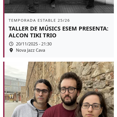
Àmbit
TEMPORADA ESTABLE 25/26
TALLER DE MÚSICS ESEM PRESENTA:
ALCON TIKI TRIO
Data
20/11/2025 - 21:30
Espai
Nova Jazz Cava
Color de fons
tickets