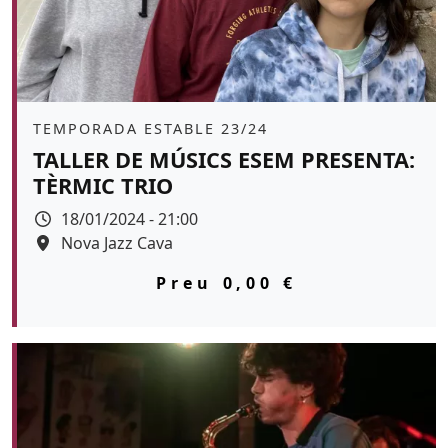
Àmbit
TEMPORADA ESTABLE 23/24
TALLER DE MÚSICS ESEM PRESENTA:
TÈRMIC TRIO
Data
18/01/2024 - 21:00
Espai
Nova Jazz Cava
Color de fons
tickets
Preu
0,00 €