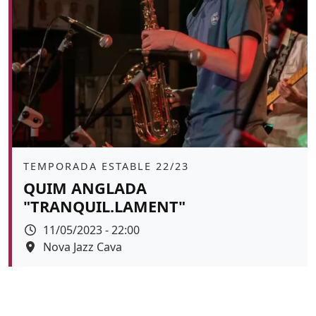
Àmbit
TEMPORADA ESTABLE 22/23
QUIM ANGLADA
"TRANQUIL.LAMENT"
Data
11/05/2023 - 22:00
Espai
Nova Jazz Cava
Color de fons