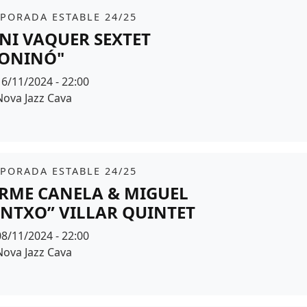
it
tickets
PORADA ESTABLE 24/25
NI VAQUER SEXTET
ONINÓ"
Data
16/11/2024 - 22:00
Espai
Nova Jazz Cava
r de fons
it
tickets
PORADA ESTABLE 24/25
RME CANELA & MIGUEL
INTXO” VILLAR QUINTET
Data
08/11/2024 - 22:00
Espai
Nova Jazz Cava
r de fons