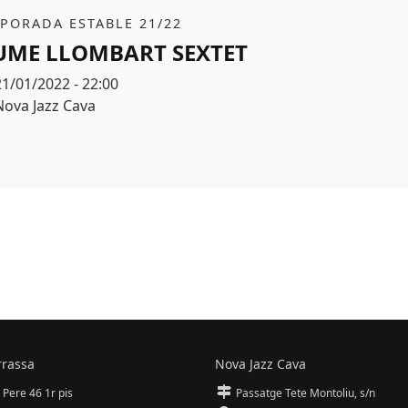
it
PORADA ESTABLE 21/22
UME LLOMBART SEXTET
Data
21/01/2022 - 22:00
Espai
Nova Jazz Cava
r de fons
rrassa
Nova Jazz Cava
 Pere 46 1r pis
Passatge Tete Montoliu, s/n