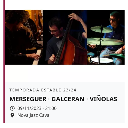
Àmbit
TEMPORADA ESTABLE 23/24
MERSEGUER · GALCERAN · VIÑOLAS
Data
09/11/2023 - 21:00
Espai
Nova Jazz Cava
Color de fons