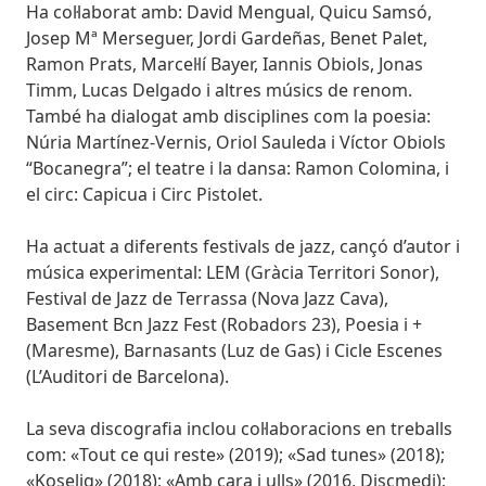
Ha col·laborat amb: David Mengual, Quicu Samsó,
Josep Mª Merseguer, Jordi Gardeñas, Benet Palet,
Ramon Prats, Marcel·lí Bayer, Iannis Obiols, Jonas
Timm, Lucas Delgado i altres músics de renom.
També ha dialogat amb disciplines com la poesia:
Núria Martínez-Vernis, Oriol Sauleda i Víctor Obiols
“Bocanegra”; el teatre i la dansa: Ramon Colomina, i
el circ: Capicua i Circ Pistolet.
Ha actuat a diferents festivals de jazz, cançó d’autor i
música experimental: LEM (Gràcia Territori Sonor),
Festival de Jazz de Terrassa (Nova Jazz Cava),
Basement Bcn Jazz Fest (Robadors 23), Poesia i +
(Maresme), Barnasants (Luz de Gas) i Cicle Escenes
(L’Auditori de Barcelona).
La seva discografia inclou col·laboracions en treballs
com: «Tout ce qui reste» (2019); «Sad tunes» (2018);
«Koselig» (2018); «Amb cara i ulls» (2016, Discmedi);