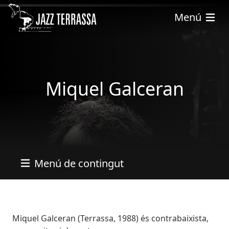
Vés al contingut
Menú
Miquel Galceran
Menú de contingut
Bio
Miquel Galceran (Terrassa, 1988) és contrabaixista,