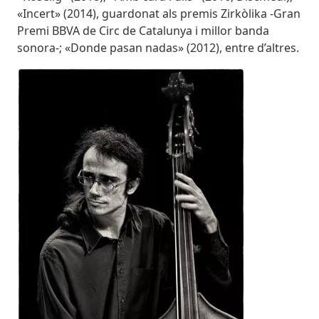
«Incert» (2014), guardonat als premis Zirkòlika -Gran
Premi BBVA de Circ de Catalunya i millor banda
sonora-; «Donde pasan nadas» (2012), entre d’altres.
Imatges
Image