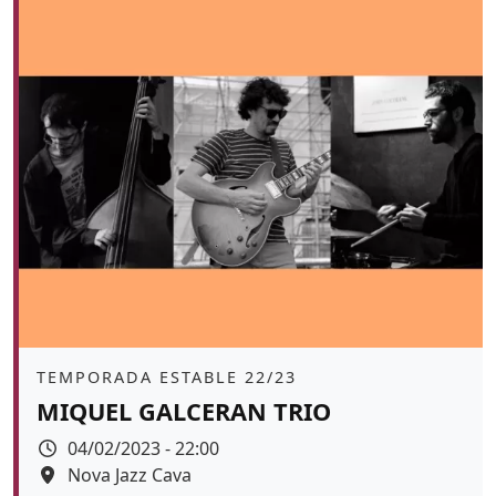
Àmbit
TEMPORADA ESTABLE 22/23
MIQUEL GALCERAN TRIO
Data
04/02/2023 - 22:00
Espai
Nova Jazz Cava