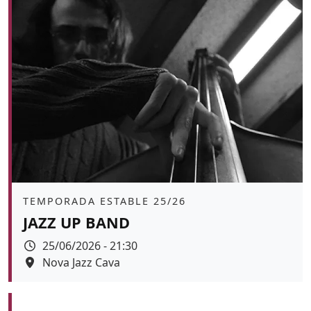
Àmbit
TEMPORADA ESTABLE 25/26
JAZZ UP BAND
Data
25/06/2026 - 21:30
Espai
Nova Jazz Cava
Color de fons
tickets