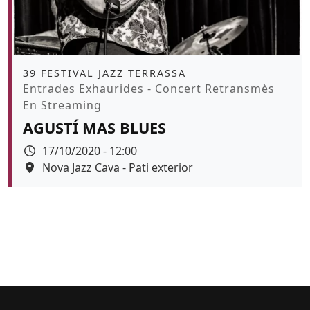
Àmbit
39 FESTIVAL JAZZ TERRASSA
Promoció
Entrades Exhaurides - Concert Retransmès
En Streaming
AGUSTÍ MAS BLUES
Data
17/10/2020 - 12:00
Espai
Nova Jazz Cava - Pati exterior
Color de fons