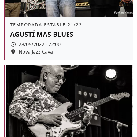
Àmbit
TEMPORADA ESTABLE 21/22
AGUSTÍ MAS BLUES
Data
28/05/2022 - 22:00
Espai
Nova Jazz Cava
Color de fons