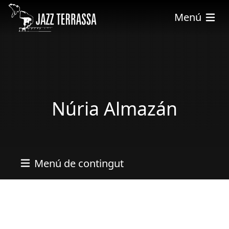
Vés al contingut
Menú
Núria Almazán
Menú de contingut