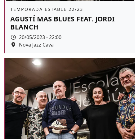
Àmbit
TEMPORADA ESTABLE 22/23
AGUSTÍ MAS BLUES FEAT. JORDI
BLANCH
Data
20/05/2023 - 22:00
Espai
Nova Jazz Cava
Color de fons