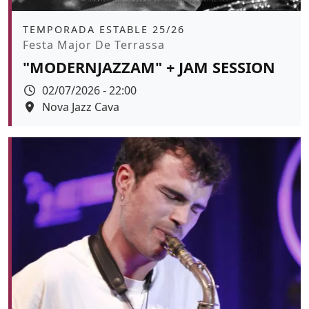
Àmbit
TEMPORADA ESTABLE 25/26
Promoció
Festa Major De Terrassa
"MODERNJAZZAM" + JAM SESSION
Data
02/07/2026 - 22:00
Espai
Nova Jazz Cava
Color de fons
tickets