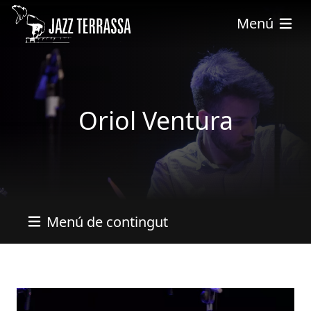
Vés al contingut
Menú
Oriol Ventura
Menú de contingut
Imatges
Image