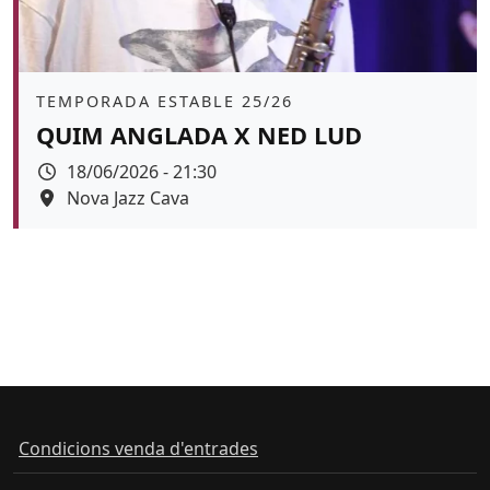
Àmbit
TEMPORADA ESTABLE 25/26
QUIM ANGLADA X NED LUD
Data
18/06/2026 - 21:30
Espai
Nova Jazz Cava
Color de fons
tickets
Condicions venda d'entrades