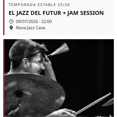
Àmbit
TEMPORADA ESTABLE 25/26
EL JAZZ DEL FUTUR + JAM SESSION
Data
09/07/2026 - 22:00
Espai
Nova Jazz Cava
Color de fons
tickets