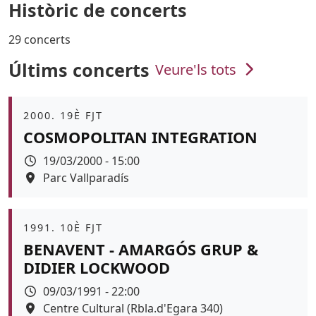
Històric de concerts
29 concerts
Últims concerts
Veure'ls tots
Àmbit
2000. 19È FJT
COSMOPOLITAN INTEGRATION
Data
19/03/2000 - 15:00
Espai
Parc Vallparadís
Àmbit
1991. 10È FJT
BENAVENT - AMARGÓS GRUP &
DIDIER LOCKWOOD
Data
09/03/1991 - 22:00
Espai
Centre Cultural (Rbla.d'Egara 340)