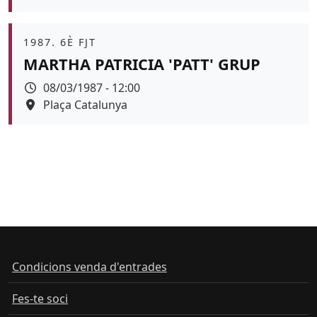
Àmbit
1987. 6È FJT
MARTHA PATRICIA 'PATT' GRUP
Data
08/03/1987 - 12:00
Espai
Plaça Catalunya
Condicions venda d'entrades
Fes-te soci