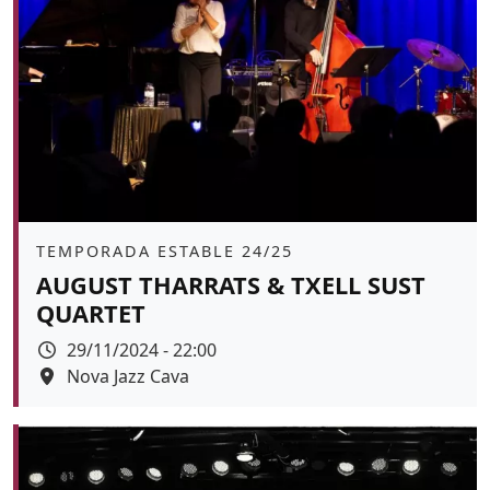
Àmbit
TEMPORADA ESTABLE 24/25
AUGUST THARRATS & TXELL SUST
QUARTET
Data
29/11/2024 - 22:00
Espai
Nova Jazz Cava
Color de fons
tickets