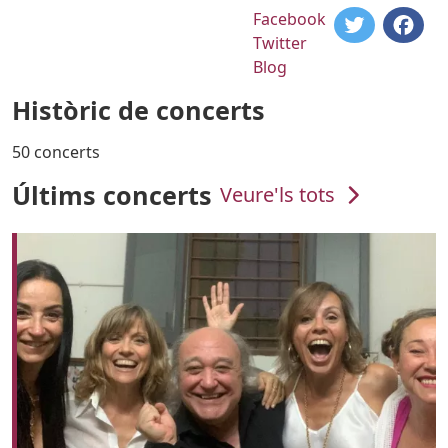
URL
Facebook
Twitter
Blog
Històric de concerts
50 concerts
Últims concerts
Veure'ls tots