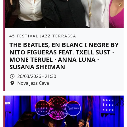
Àmbit
45 FESTIVAL JAZZ TERRASSA
THE BEATLES, EN BLANC I NEGRE BY
NITO FIGUERAS FEAT. TXELL SUST ·
MONE TERUEL · ANNA LUNA ·
SUSANA SHEIMAN
Data
26/03/2026 - 21:30
Espai
Nova Jazz Cava
Color de fons
tickets