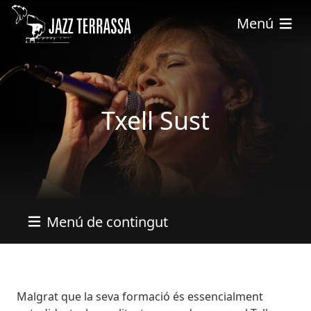
Vés al contingut
Menú
Txell Sust
Menú de contingut
Bio
Malgrat que la seva formació és essencialment