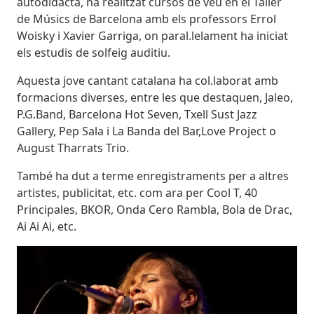
autodidacta, ha realitzat cursos de veu en el Taller
de Músics de Barcelona amb els professors Errol
Woisky i Xavier Garriga, on paral.lelament ha iniciat
els estudis de solfeig auditiu.
Aquesta jove cantant catalana ha col.laborat amb
formacions diverses, entre les que destaquen, Jaleo,
P.G.Band, Barcelona Hot Seven, Txell Sust Jazz
Gallery, Pep Sala i La Banda del Bar,Love Project o
August Tharrats Trio.
També ha dut a terme enregistraments per a altres
artistes, publicitat, etc. com ara per Cool T, 40
Principales, BKOR, Onda Cero Rambla, Bola de Drac,
Ai Ai Ai, etc.
Imatges
Image