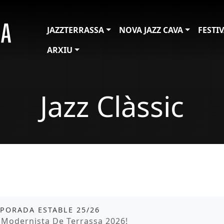
JAZZTERRASSA
NOVA JAZZ CAVA
FESTI
ARXIU
Jazz Clàssic
it
tickets
PORADA ESTABLE 25/26
moció
a Modernista De Terrassa 2026!