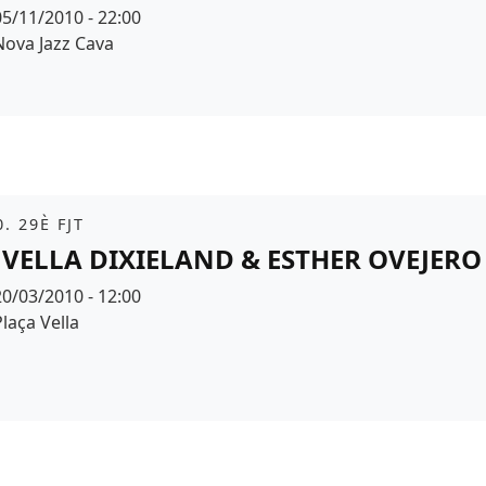
Data
05/11/2010 - 22:00
Espai
Nova Jazz Cava
it
. 29È FJT
 VELLA DIXIELAND & ESTHER OVEJERO
Data
20/03/2010 - 12:00
Espai
Plaça Vella