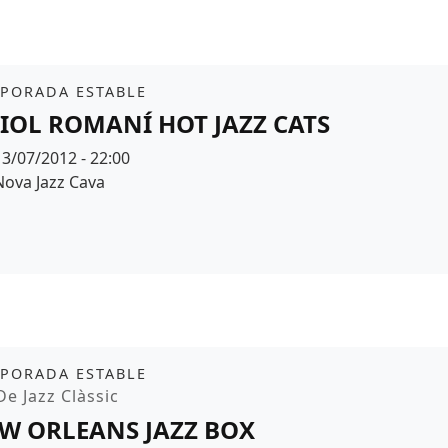
it
PORADA ESTABLE
IOL ROMANÍ HOT JAZZ CATS
Data
13/07/2012 - 22:00
Espai
Nova Jazz Cava
it
PORADA ESTABLE
moció
De Jazz Clàssic
W ORLEANS JAZZ BOX