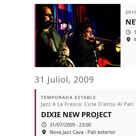
Àmb
2010
NE
31 Juliol, 2009
Àmbit
TEMPORADA ESTABLE
Promoció
Jazz A La Fresca: Cicle D'estiu Al Pati
DIXIE NEW PROJECT
Data
31/07/2009 - 23:00
Espai
Nova Jazz Cava - Pati exterior