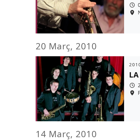
20 Març, 2010
Àmb
2010
LA
14 Març, 2010