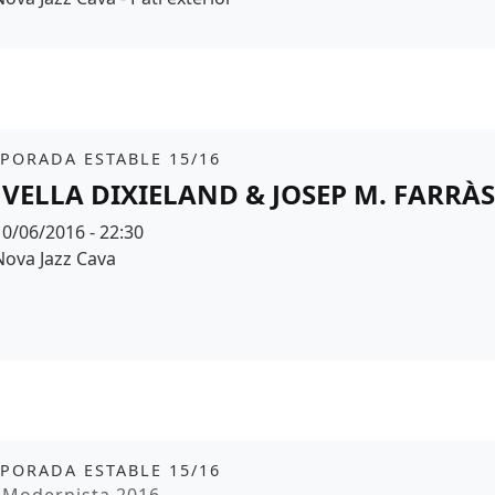
it
PORADA ESTABLE 15/16
 VELLA DIXIELAND & JOSEP M. FARRÀS
Data
10/06/2016 - 22:30
Espai
Nova Jazz Cava
it
PORADA ESTABLE 15/16
moció
a Modernista 2016