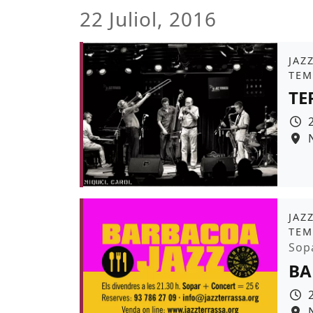
22 Juliol, 2016
Àmb
JAZ
TEM
TE
Àmb
JAZ
TEM
Pro
Sop
BA