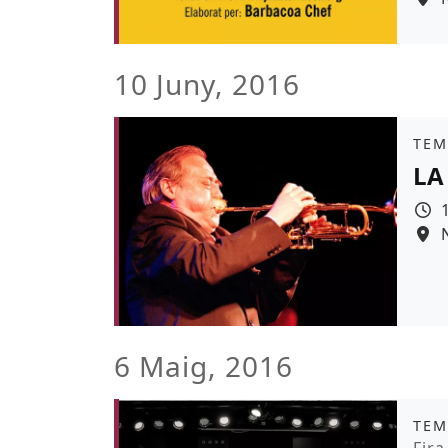
10 Juny, 2016
Àmb
TEM
LA
6 Maig, 2016
Àmb
TEM
Pro
Fir