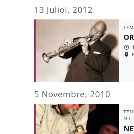
13 Juliol, 2012
Àmb
TEM
OR
5 Novembre, 2010
Àmb
TEM
Pro
Nit 
NE