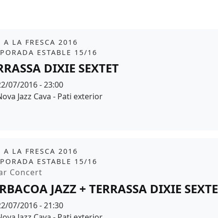
it
Z A LA FRESCA 2016
PORADA ESTABLE 15/16
RRASSA DIXIE SEXTET
Data
22/07/2016 - 23:00
Espai
Nova Jazz Cava - Pati exterior
it
Z A LA FRESCA 2016
PORADA ESTABLE 15/16
moció
ar Concert
RBACOA JAZZ + TERRASSA DIXIE SEXT
Data
22/07/2016 - 21:30
Espai
Nova Jazz Cava - Pati exterior