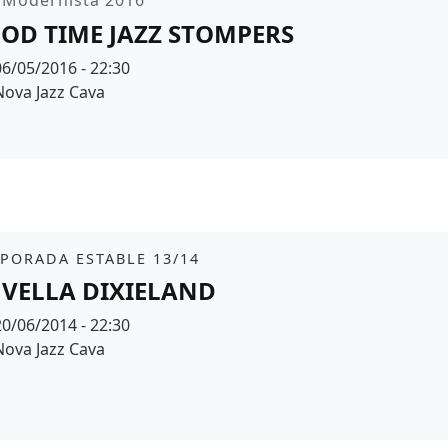
OD TIME JAZZ STOMPERS
Data
06/05/2016 - 22:30
Espai
Nova Jazz Cava
r de fons
it
PORADA ESTABLE 13/14
 VELLA DIXIELAND
Data
20/06/2014 - 22:30
Espai
Nova Jazz Cava