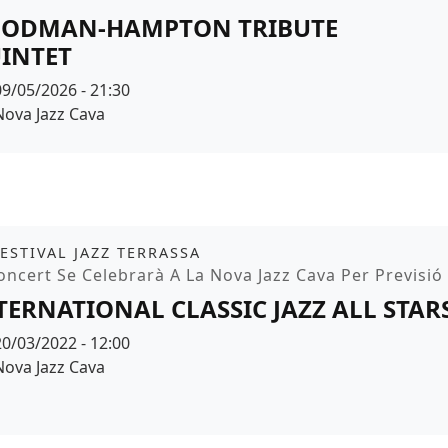
ODMAN-HAMPTON TRIBUTE
INTET
Data
09/05/2026 - 21:30
Espai
Nova Jazz Cava
r de fons
it
FESTIVAL JAZZ TERRASSA
moció
oncert Se Celebrarà A La Nova Jazz Cava Per Previsió 
TERNATIONAL CLASSIC JAZZ ALL STA
Data
20/03/2022 - 12:00
Espai
Nova Jazz Cava
r de fons