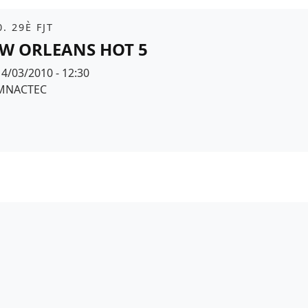
it
. 29È FJT
W ORLEANS HOT 5
Data
14/03/2010 - 12:30
Espai
MNACTEC