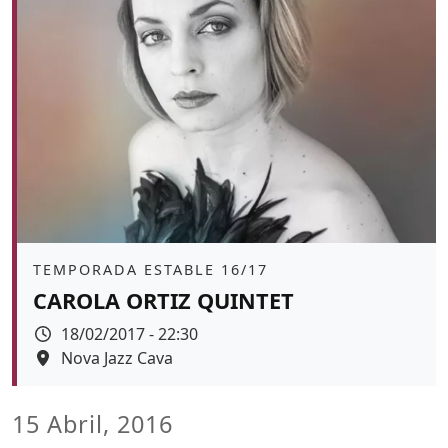
Àmbit
TEMPORADA ESTABLE 16/17
CAROLA ORTIZ QUINTET
Data
18/02/2017 - 22:30
Espai
Nova Jazz Cava
15 Abril, 2016