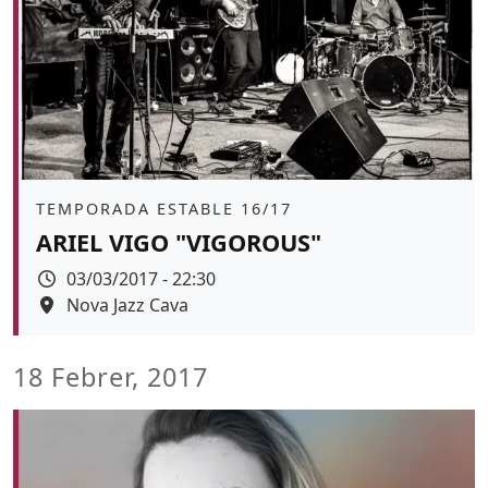
Àmbit
TEMPORADA ESTABLE 16/17
ARIEL VIGO "VIGOROUS"
Data
03/03/2017 - 22:30
Espai
Nova Jazz Cava
18 Febrer, 2017