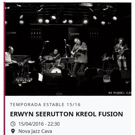
Àmbit
TEMPORADA ESTABLE 15/16
ERWYN SEERUTTON KREOL FUSION
Data
15/04/2016 - 22:30
Espai
Nova Jazz Cava