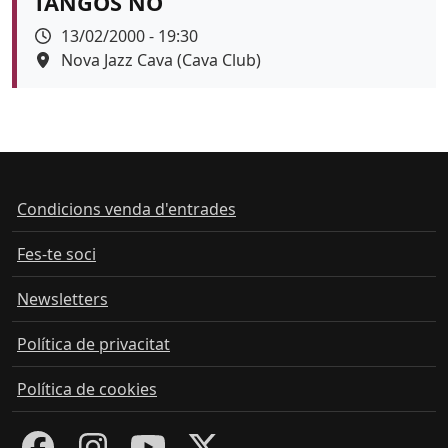
TANGOS NO
Data
13/02/2000 - 19:30
Espai
Nova Jazz Cava (Cava Club)
Condicions venda d'entrades
Fes-te soci
Newsletters
Política de privacitat
Política de cookies