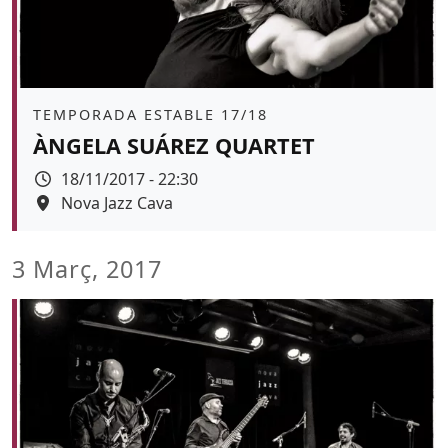
Àmbit
TEMPORADA ESTABLE 17/18
ÀNGELA SUÁREZ QUARTET
Data
18/11/2017 - 22:30
Espai
Nova Jazz Cava
3 Març, 2017