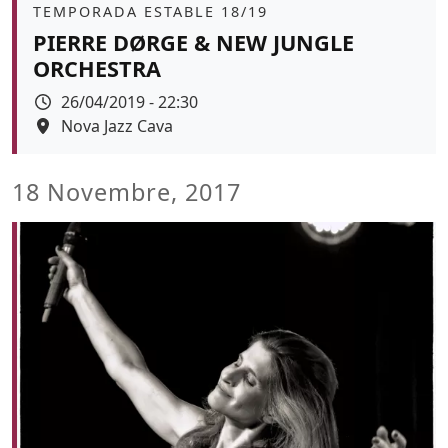
Àmbit
TEMPORADA ESTABLE 18/19
PIERRE DØRGE & NEW JUNGLE
ORCHESTRA
Data
26/04/2019 - 22:30
Espai
Nova Jazz Cava
Color de fons
18 Novembre, 2017