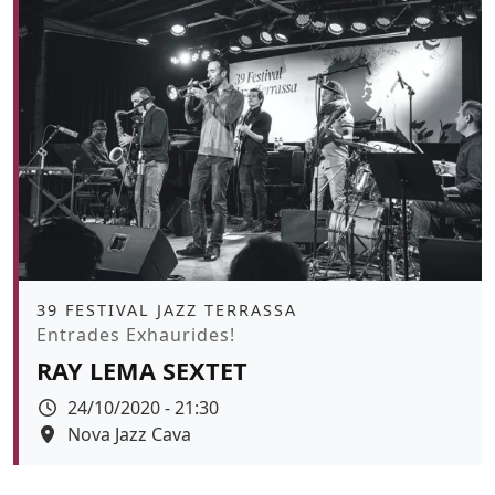
Àmbit
39 FESTIVAL JAZZ TERRASSA
Promoció
Entrades Exhaurides!
RAY LEMA SEXTET
Data
24/10/2020 - 21:30
Espai
Nova Jazz Cava
Color de fons