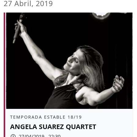
27 Abril, 2019
Àmbit
TEMPORADA ESTABLE 18/19
ANGELA SUAREZ QUARTET
Data
27/04/2019 - 22:30