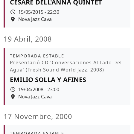
CESARE DELL'ANNA QUINTET
Data
15/05/2015 - 22:30
Espai
Nova Jazz Cava
19 Abril, 2008
Àmbit
TEMPORADA ESTABLE
Promoció
Presentació CD 'Conversaciones Al Lado Del
Agua' (Fresh Sound World Jazz, 2008)
EMILIO SOLLA Y AFINES
Data
19/04/2008 - 23:00
Espai
Nova Jazz Cava
17 Novembre, 2000
Àmbit
TEMPORADA ESTABLE