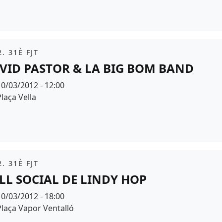
it
. 31È FJT
VID PASTOR & LA BIG BOM BAND
Data
10/03/2012 - 12:00
Espai
Plaça Vella
it
. 31È FJT
LL SOCIAL DE LINDY HOP
Data
10/03/2012 - 18:00
Espai
Plaça Vapor Ventalló