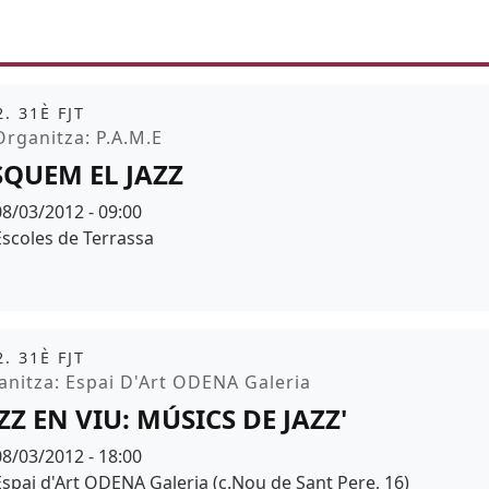
it
. 31È FJT
moció
rganitza: P.A.M.E
SQUEM EL JAZZ
Data
08/03/2012 - 09:00
Espai
Escoles de Terrassa
it
. 31È FJT
moció
anitza: Espai D'Art ODENA Galeria
AZZ EN VIU: MÚSICS DE JAZZ'
Data
08/03/2012 - 18:00
Espai
Espai d'Art ODENA Galeria (c.Nou de Sant Pere, 16)