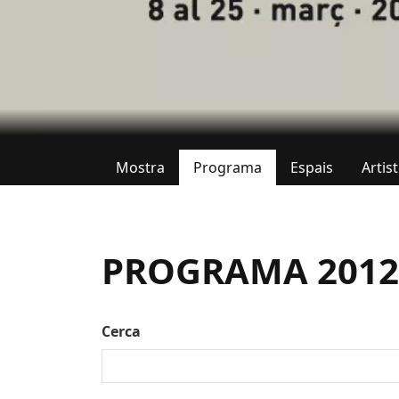
Mostra
Programa
Espais
Artis
Pestanyes primàries
PROGRAMA 2012.
Cerca