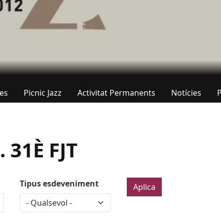
tes
Picnic Jazz
Activitat Permanents
Notícies
 31È FJT
Tipus esdeveniment