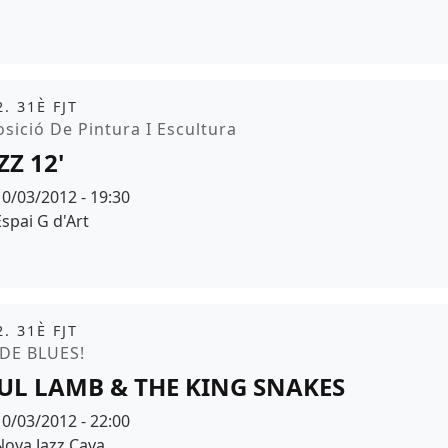
it
. 31È FJT
moció
sició De Pintura I Escultura
ZZ 12'
Data
10/03/2012 - 19:30
Espai
Espai G d'Art
it
. 31È FJT
moció
 DE BLUES!
UL LAMB & THE KING SNAKES
Data
10/03/2012 - 22:00
Espai
Nova Jazz Cava