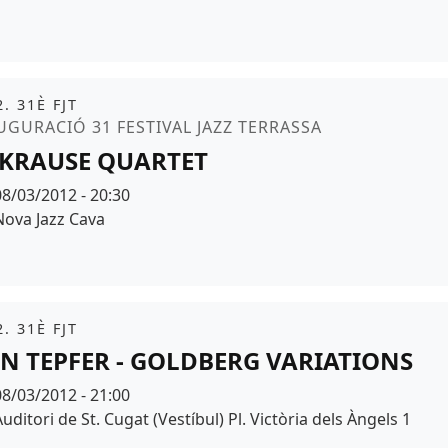
it
. 31È FJT
moció
UGURACIÓ 31 FESTIVAL JAZZ TERRASSA
 KRAUSE QUARTET
Data
08/03/2012 - 20:30
Espai
Nova Jazz Cava
it
. 31È FJT
N TEPFER - GOLDBERG VARIATIONS
Data
08/03/2012 - 21:00
Espai
uditori de St. Cugat (Vestíbul) Pl. Victòria dels Àngels 1