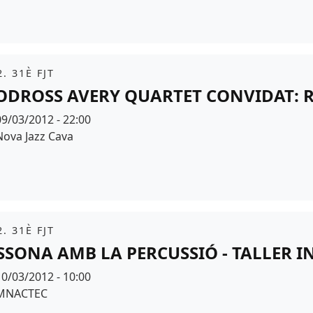
it
. 31È FJT
ODROSS AVERY QUARTET CONVIDAT:
Data
09/03/2012 - 22:00
Espai
Nova Jazz Cava
it
. 31È FJT
SSONA AMB LA PERCUSSIÓ - TALLER I
Data
10/03/2012 - 10:00
Espai
MNACTEC