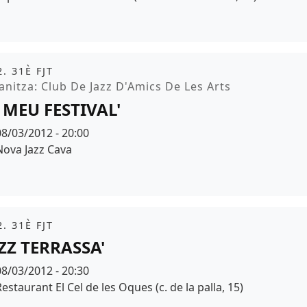
it
. 31È FJT
moció
nitza: Club De Jazz D'Amics De Les Arts
L MEU FESTIVAL'
Data
08/03/2012 - 20:00
Espai
Nova Jazz Cava
it
. 31È FJT
AZZ TERRASSA'
Data
08/03/2012 - 20:30
Espai
estaurant El Cel de les Oques (c. de la palla, 15)