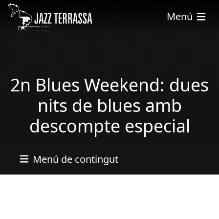
Vés al contingut
Menú
2n Blues Weekend: dues
nits de blues amb
descompte especial
Menú de contingut