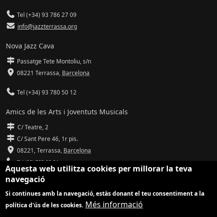
Tel (+34) 93 786 27 09
info@jazzterrassa.org
Nova Jazz Cava
Passatge Tete Montoliu, s/n
08221 Terrassa
,
Barcelona
Tel (+34) 93 780 50 12
Amics de les Arts i Joventuts Musicals
C/ Teatre, 2
C/ Sant Pere 46, 1r pis.
08221,
Terrassa
,
Barcelona
Tel (93) 785 92 31
Aquesta web utilitza cookies per millorar la teva
navegació
info@amicsdelesarts-jjmm.cat
Si continues amb la navegació, estàs donant el teu consentiment a la
www.amicsdelesarts-jjmm.cat
Més informació
política d'ús de les cookies.