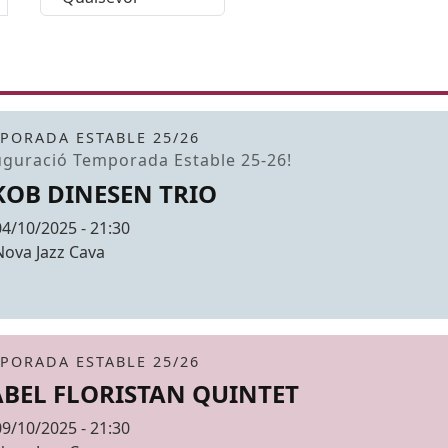
it
tickets
PORADA ESTABLE 25/26
moció
uguració Temporada Estable 25-26!
KOB DINESEN TRIO
Data
04/10/2025 - 21:30
Espai
Nova Jazz Cava
r de fons
it
tickets
PORADA ESTABLE 25/26
ABEL FLORISTAN QUINTET
Data
09/10/2025 - 21:30