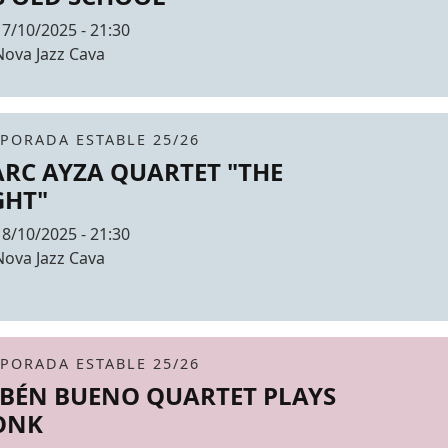
Data
17/10/2025 - 21:30
Espai
Nova Jazz Cava
r de fons
it
tickets
PORADA ESTABLE 25/26
RC AYZA QUARTET "THE
GHT"
Data
18/10/2025 - 21:30
Espai
Nova Jazz Cava
r de fons
it
tickets
PORADA ESTABLE 25/26
BÉN BUENO QUARTET PLAYS
ONK