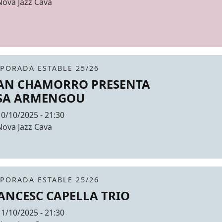
Espai
Nova Jazz Cava
r de fons
it
tickets
PORADA ESTABLE 25/26
AN CHAMORRO PRESENTA
SA ARMENGOU
Data
10/10/2025 - 21:30
Espai
Nova Jazz Cava
r de fons
it
tickets
PORADA ESTABLE 25/26
ANCESC CAPELLA TRIO
Data
11/10/2025 - 21:30