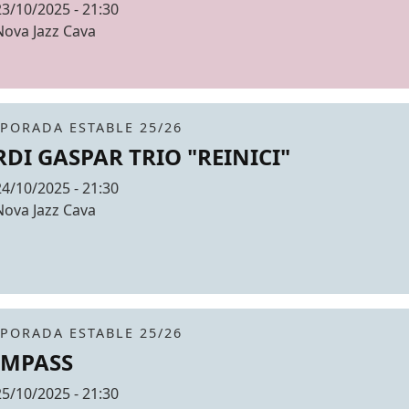
Data
23/10/2025 - 21:30
Espai
Nova Jazz Cava
r de fons
it
tickets
PORADA ESTABLE 25/26
RDI GASPAR TRIO "REINICI"
Data
24/10/2025 - 21:30
Espai
Nova Jazz Cava
r de fons
it
tickets
PORADA ESTABLE 25/26
MPASS
Data
25/10/2025 - 21:30