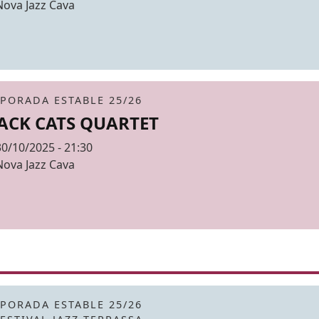
Espai
Nova Jazz Cava
r de fons
it
tickets
PORADA ESTABLE 25/26
ACK CATS QUARTET
Data
30/10/2025 - 21:30
Espai
Nova Jazz Cava
r de fons
it
PORADA ESTABLE 25/26