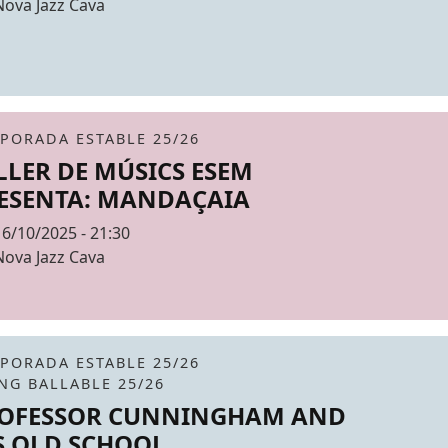
Espai
Nova Jazz Cava
r de fons
it
tickets
PORADA ESTABLE 25/26
LLER DE MÚSICS ESEM
ESENTA: MANDAÇAIA
Data
16/10/2025 - 21:30
Espai
Nova Jazz Cava
r de fons
it
tickets
PORADA ESTABLE 25/26
NG BALLABLE 25/26
OFESSOR CUNNINGHAM AND
S OLD SCHOOL