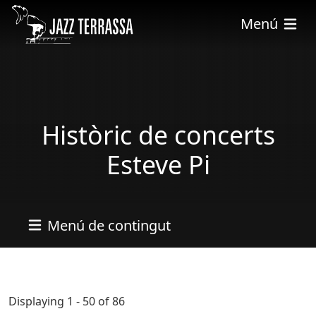
Vés al contingut
Menú
Històric de concerts
Esteve Pi
Menú de contingut
Displaying 1 - 50 of 86