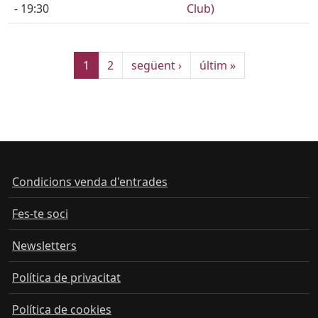
- 19:30
Club)
Pàgina actual
Pàgina
Pàgina següent
Última pàgina
1
2
següent ›
últim »
Condicions venda d'entrades
Fes-te soci
Newsletters
Política de privacitat
Política de cookies