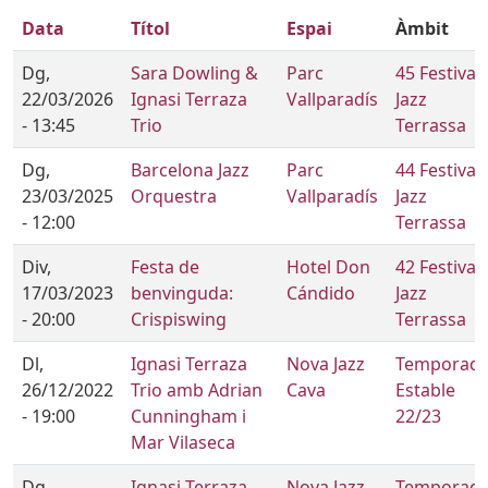
Data
Títol
Espai
Àmbit
Dg,
Sara Dowling &
Parc
45 Festival
22/03/2026
Ignasi Terraza
Vallparadís
Jazz
- 13:45
Trio
Terrassa
Dg,
Barcelona Jazz
Parc
44 Festival
23/03/2025
Orquestra
Vallparadís
Jazz
- 12:00
Terrassa
Div,
Festa de
Hotel Don
42 Festival
17/03/2023
benvinguda:
Cándido
Jazz
- 20:00
Crispiswing
Terrassa
Dl,
Ignasi Terraza
Nova Jazz
Temporad
26/12/2022
Trio amb Adrian
Cava
Estable
- 19:00
Cunningham i
22/23
Mar Vilaseca
Dg,
Ignasi Terraza
Nova Jazz
Temporad