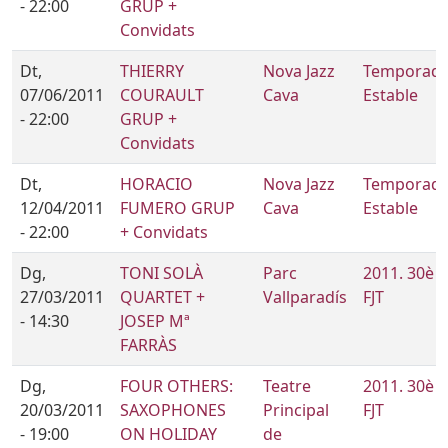
- 22:00
GRUP +
Convidats
Dt,
THIERRY
Nova Jazz
Temporad
07/06/2011
COURAULT
Cava
Estable
- 22:00
GRUP +
Convidats
Dt,
HORACIO
Nova Jazz
Temporad
12/04/2011
FUMERO GRUP
Cava
Estable
- 22:00
+ Convidats
Dg,
TONI SOLÀ
Parc
2011. 30è
27/03/2011
QUARTET +
Vallparadís
FJT
- 14:30
JOSEP Mª
FARRÀS
Dg,
FOUR OTHERS:
Teatre
2011. 30è
20/03/2011
SAXOPHONES
Principal
FJT
- 19:00
ON HOLIDAY
de