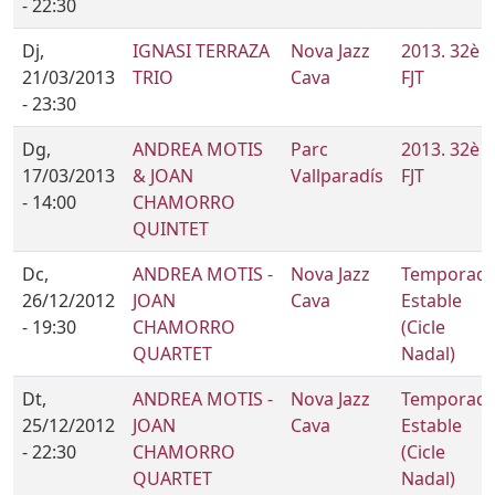
- 22:30
Dj,
IGNASI TERRAZA
Nova Jazz
2013. 32è
21/03/2013
TRIO
Cava
FJT
- 23:30
Dg,
ANDREA MOTIS
Parc
2013. 32è
17/03/2013
& JOAN
Vallparadís
FJT
- 14:00
CHAMORRO
QUINTET
Dc,
ANDREA MOTIS -
Nova Jazz
Temporad
26/12/2012
JOAN
Cava
Estable
- 19:30
CHAMORRO
(Cicle
QUARTET
Nadal)
Dt,
ANDREA MOTIS -
Nova Jazz
Temporad
25/12/2012
JOAN
Cava
Estable
- 22:30
CHAMORRO
(Cicle
QUARTET
Nadal)