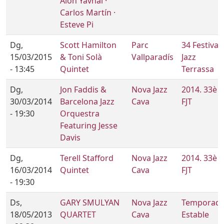
Alon Yavnai ·
Carlos Martín ·
Esteve Pi
Dg,
Scott Hamilton
Parc
34 Festival
15/03/2015
& Toni Solà
Vallparadís
Jazz
- 13:45
Quintet
Terrassa
Dg,
Jon Faddis &
Nova Jazz
2014. 33è
30/03/2014
Barcelona Jazz
Cava
FJT
- 19:30
Orquestra
Featuring Jesse
Davis
Dg,
Terell Stafford
Nova Jazz
2014. 33è
16/03/2014
Quintet
Cava
FJT
- 19:30
Ds,
GARY SMULYAN
Nova Jazz
Temporad
18/05/2013
QUARTET
Cava
Estable